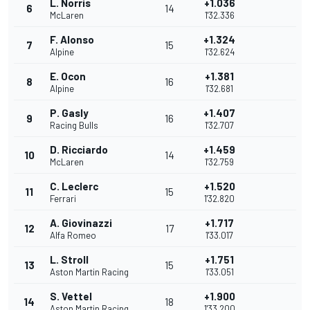
L. Norris
+1.036
6
14
McLaren
1'32.336
F. Alonso
+1.324
7
15
Alpine
1'32.624
E. Ocon
+1.381
8
16
Alpine
1'32.681
P. Gasly
+1.407
9
16
Racing Bulls
1'32.707
D. Ricciardo
+1.459
10
14
McLaren
1'32.759
C. Leclerc
+1.520
11
15
Ferrari
1'32.820
A. Giovinazzi
+1.717
12
17
Alfa Romeo
1'33.017
L. Stroll
+1.751
13
15
Aston Martin Racing
1'33.051
S. Vettel
+1.900
14
18
Aston Martin Racing
1'33.200