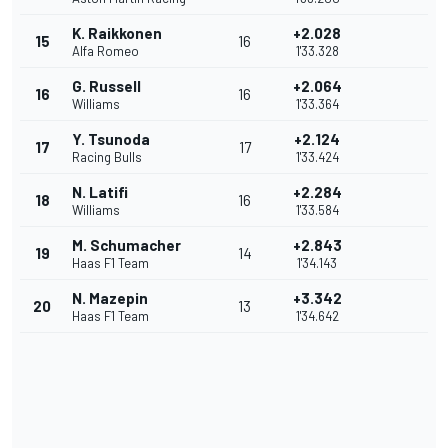
K. Raikkonen
+2.028
15
16
Alfa Romeo
1'33.328
G. Russell
+2.064
16
16
Williams
1'33.364
Y. Tsunoda
+2.124
17
17
Racing Bulls
1'33.424
N. Latifi
+2.284
18
16
Williams
1'33.584
M. Schumacher
+2.843
19
14
Haas F1 Team
1'34.143
N. Mazepin
+3.342
20
13
Haas F1 Team
1'34.642