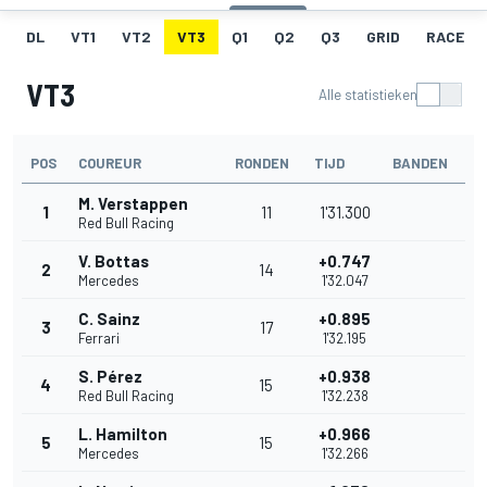
DL
VT1
VT2
VT3
Q1
Q2
Q3
GRID
RACE
VT3
Alle statistieken
POS
COUREUR
RONDEN
TIJD
BANDEN
M. Verstappen
1
11
1'31.300
Red Bull Racing
V. Bottas
+0.747
2
14
Mercedes
1'32.047
C. Sainz
+0.895
3
17
Ferrari
1'32.195
S. Pérez
+0.938
4
15
Red Bull Racing
1'32.238
L. Hamilton
+0.966
5
15
Mercedes
1'32.266