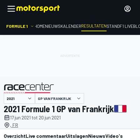
RESULTATEN
FORMULE 1
HOME
NIEUWS
KALENDER
STAND
F1 LIVEBL
GP VAN FRANKRIJK
gepresenteerd door
2021 Formule 1 GP van Frankrijk
17 jun 2021 tot 20 jun 2021
, FR
Overzicht
Live commentaar
Uitslagen
Nieuws
Video's