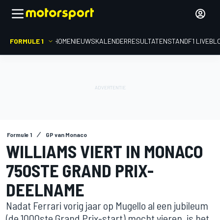
FORMULE 1
HOME
NIEUWS
KALENDER
RESULTATEN
STAND
F1 LIVEBL
Formule 1
GP van Monaco
WILLIAMS VIERT IN MONACO
750STE GRAND PRIX-
DEELNAME
Nadat Ferrari vorig jaar op Mugello al een jubileum
(de 1000ste Grand Prix-start) mocht vieren, is het