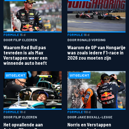
FORMULE 1
5 d
FORMULE 1
6 d
DOOR FILIP CLEEREN
DOOR RONALD VORDING
Waarom Red Bull pas
Waarom de GP van Hongarije
tevreden is als Max
was zoals iedere F1-race in
Verstappen weer een
2026 zou moeten zijn
winnende auto heeft
UITGELICHT
UITGELICHT
FORMULE 1
8 d
FORMULE 1
10 d
DOOR FILIP CLEEREN
DOOR JAKE BOXALL-LEGGE
Het opvallende aan
Norris en Verstappen