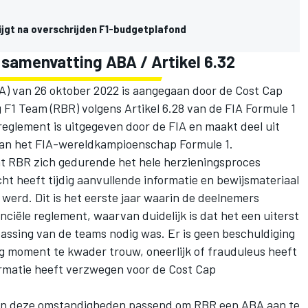
 krijgt na overschrijden F1-budgetplafond
 samenvatting ABA / Artikel 6.32
 van 26 oktober 2022 is aangegaan door de Cost Cap
 F1 Team (RBR) volgens Artikel 6.28 van de FIA Formule 1
reglement is uitgegeven door de FIA en maakt deel uit
an het FIA-wereldkampioenschap Formule 1.
at RBR zich gedurende het hele herzieningsproces
ht heeft tijdig aanvullende informatie en bewijsmateriaal
werd. Dit is het eerste jaar waarin de deelnemers
nciële reglement, waarvan duidelijk is dat het een uiterst
assing van de teams nodig was. Er is geen beschuldiging
 moment te kwader trouw, oneerlijk of frauduleus heeft
formatie heeft verzwegen voor de Cost Cap
 in deze omstandigheden passend om RBR een ABA aan te