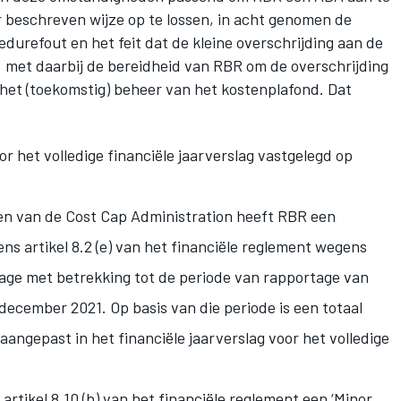
 beschreven wijze op te lossen, in acht genomen de
urefout en het feit dat de kleine overschrijding aan de
 met daarbij de bereidheid van RBR om de overschrijding
het (toekomstig) beheer van het kostenplafond. Dat
r het volledige financiële jaarverslag vastgelegd op
en van de Cost Cap Administration heeft RBR een
s artikel 8.2 (e) van het financiële reglement wegens
tage met betrekking tot de periode van rapportage van
 december 2021. Op basis van die periode is een totaal
aangepast in het financiële jaarverslag voor het volledige
rtikel 8.10 (b) van het financiële reglement een ‘Minor