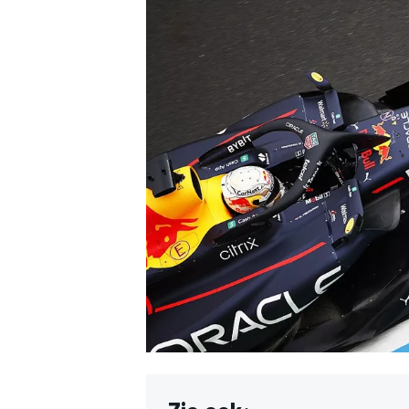
INDYCAR
WEC
DTM