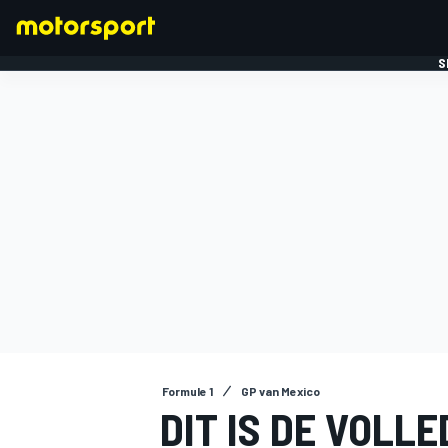
S
FORMULE 1
Formule 1
GP van Mexico
DIT IS DE VOLL