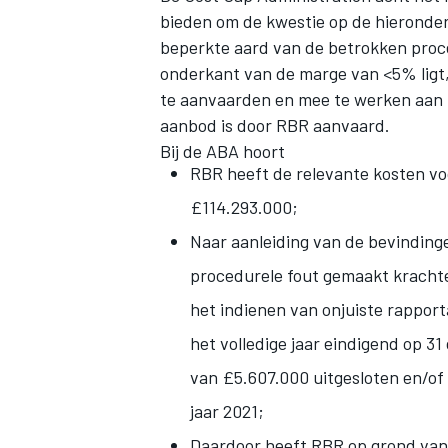
bieden om de kwestie op de hieronder
beperkte aard van de betrokken proced
onderkant van de marge van <5% ligt,
te aanvaarden en mee te werken aan 
aanbod is door RBR aanvaard.
Bij de ABA hoort
RBR heeft de relevante kosten voo
£114.293.000;
Naar aanleiding van de bevinding
procedurele fout gemaakt krachten
het indienen van onjuiste rappor
het volledige jaar eindigend op 31
van £5.607.000 uitgesloten en/of 
jaar 2021;
Daardoor heeft RBR op grond van a