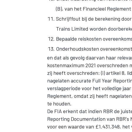
(B), van het Financieel Reglement
Schrijffout bij de berekening do
Trains Limited worden doorberek
Bepaalde reiskosten overeenkomsti
Onderhoudskosten overeenkomstig a
en dat als gevolg daarvan haar relev
kostenmaximum 2021 overschreden me
zij heeft overschreden: (i) artikel 8, 
nagelaten accurate Full Year Reporti
verslagperiode voor het volledige jaar 2
Reglement, omdat zij heeft nagelate
te houden.
De FIA erkent dat indien RBR de juis
Reporting Documentation van RBR's N
voor een waarde van £1.431.348, het