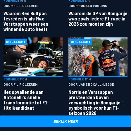
FORMULE 1
6 d
FORMULE 1
7 d
DOOR FILIP CLEEREN
DOOR RONALD VORDING
Waarom Red Bull pas
Waarom de GP van Hongarije
tevreden is als Max
was zoals iedere F1-race in
Verstappen weer een
2026 zou moeten zijn
winnende auto heeft
UITGELICHT
UITGELICHT
FORMULE 1
10 d
FORMULE 1
11 d
DOOR FILIP CLEEREN
DOOR JAKE BOXALL-LEGGE
Het opvallende aan
Norris en Verstappen
Antonelli's snelle
presteerden boven
transformatie tot F1-
verwachting in Hongarije -
titelkandidaat
symbolisch voor hun F1-
seizoen 2026
BEKIJK MEER