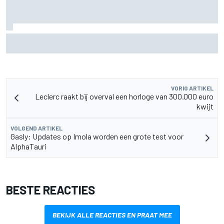
Zarco stapt drie maanden na zware blessure weer op de
motor
VORIG ARTIKEL
Leclerc raakt bij overval een horloge van 300.000 euro
kwijt
VOLGEND ARTIKEL
Gasly: Updates op Imola worden een grote test voor
AlphaTauri
BESTE REACTIES
BEKIJK ALLE REACTIES EN PRAAT MEE