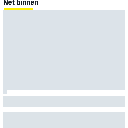
Net binnen
MotoGP Britse GP: Jorge Martin leidt Aprilia 1-2-3 in sprint,
Marc Marquez worstelt