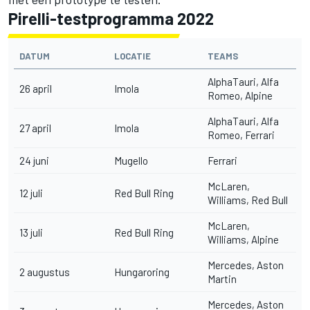
Pirelli-testprogramma 2022
DATUM
LOCATIE
TEAMS
AlphaTauri, Alfa
26 april
Imola
Romeo, Alpine
AlphaTauri, Alfa
27 april
Imola
Romeo, Ferrari
24 juni
Mugello
Ferrari
McLaren,
12 juli
Red Bull Ring
Williams, Red Bull
McLaren,
13 juli
Red Bull Ring
Williams, Alpine
Mercedes, Aston
2 augustus
Hungaroring
Martin
Mercedes, Aston