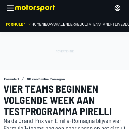
FORMULE 1
HOME
NIEUWS
KALENDER
RESULTATEN
STAND
F1 LIVEBL
Formule 1
GP van Emilia-Romagna
VIER TEAMS BEGINNEN
VOLGENDE WEEK AAN
TESTPROGRAMMA PIRELLI
Na de Grand Prix van Emilia-Romagna blijven vier
Formule 1-teams nog een paar dagen op het circuit