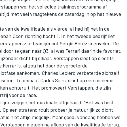
rstappen
wel het volledige trainingsprogramma af
ltijd met veel vraagtekens de zaterdag in op het nieuwe
 van de kwalificatie als vierde, al had hij het in de
eban Ocon richting bocht 1
. In het tweede bedrijf liet
 Verstappen
zijn teamgenoot Sergio Perez sneuvelen
. De
el door te gaan naar Q3, al was Ferrari daarin de favoriet.
ijzonder dicht bij elkaar. Verstappen sloot op slechts
 Ferrari's, al zou het door de verbeterde
lotfase aankomen. Charles Leclerc verbeterde zichzelf
osition. Teammaat Carlos Sainz sloot op een minieme
kken achteruit. Het promoveert Verstappen,
die zijn
rtrij voor de race.
eigen zeggen het maximale uitgehaald. "Het was best
 Op een stratencircuit probeer je natuurlijk zo dicht
at is niet altijd mogelijk. Maar goed, vandaag hebben we
t Verstappen meteen na afloop van de kwalificatie terug.