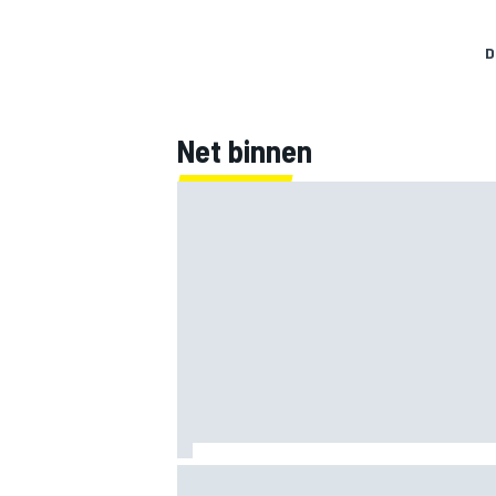
D
Net binnen
Mercedes houdt timing van upgrades vo
F1-seizoen 2026 nauwlettend in de gat