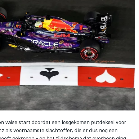
n valse start doordat een losgekomen putdeksel voor
nz
als voornaamste slachtoffer, die er dus nog
een
eeft gekregen - en
het tijdschema
dat overhoop ging.