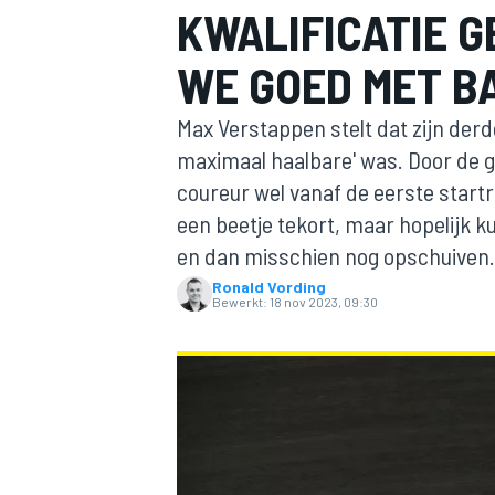
KWALIFICATIE G
WE GOED MET B
Max Verstappen stelt dat zijn derde
maximaal haalbare' was. Door de gr
coureur wel vanaf de eerste start
een beetje tekort, maar hopelijk 
MOTOGP
en dan misschien nog opschuiven.
Ronald Vording
Bewerkt:
18 nov 2023, 09:30