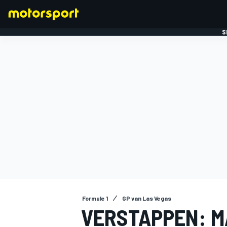
S
FORMULE 1
Formule 1
GP van Las Vegas
VERSTAPPEN: M