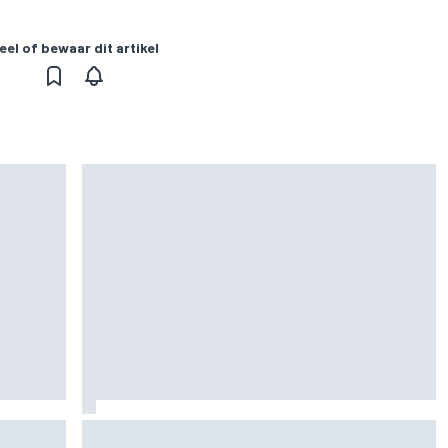
eel of bewaar dit artikel
or rest
Waarom F1 nog altijd maar één Grand Prix zelf
en
organiseert