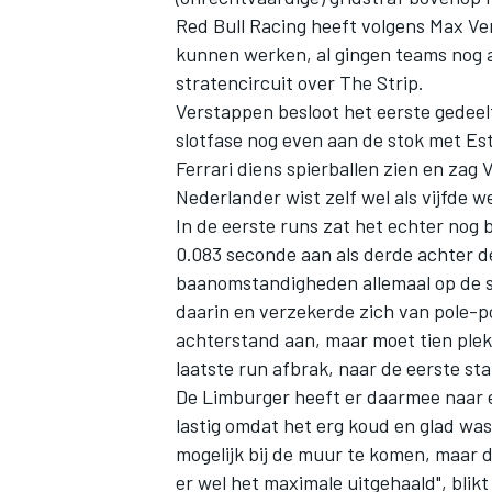
Red Bull Racing
heeft volgens
Max Ve
kunnen werken, al gingen teams nog a
stratencircuit over The Strip.
Verstappen besloot het eerste gedeelte
slotfase
nog even aan de stok met Est
Ferrari
diens spierballen zien en zag
Nederlander wist zelf wel als vijfde w
In de eerste runs zat het echter nog b
0.083 seconde aan als derde achter de
baanomstandigheden allemaal op de s
daarin en verzekerde zich van pole-p
achterstand aan, maar moet tien ple
laatste run afbrak
, naar de eerste sta
De Limburger heeft er daarmee naar 
lastig omdat het erg koud en glad was.
mogelijk bij de muur te komen, maar d
er wel het maximale uitgehaald", blik