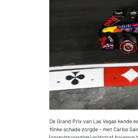
INDYCAR
WEC
DTM
De
Grand Prix van Las Vegas
kende ee
flinke schade zorgde - met
Carlos Sai
(onrechtvaardige) gridstraf
bovenop h