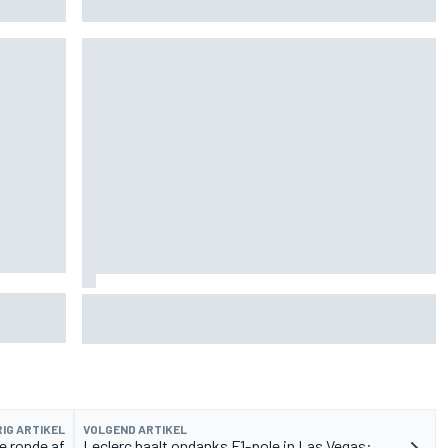
n
De nieuwigheid van Cadillac is eraf, maar dat is
juist een compliment
IG ARTIKEL
VOLGEND ARTIKEL
e ronde af
Leclerc baalt ondanks F1-pole in Las Vegas: