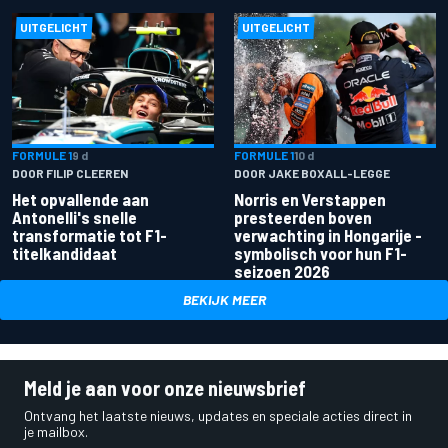
UITGELICHT
UITGELICHT
FORMULE 1
9 d
FORMULE 1
10 d
DOOR FILIP CLEEREN
DOOR JAKE BOXALL-LEGGE
Het opvallende aan
Norris en Verstappen
Antonelli's snelle
presteerden boven
transformatie tot F1-
verwachting in Hongarije -
titelkandidaat
symbolisch voor hun F1-
seizoen 2026
BEKIJK MEER
Meld je aan voor onze nieuwsbrief
Ontvang het laatste nieuws, updates en speciale acties direct in
je mailbox.