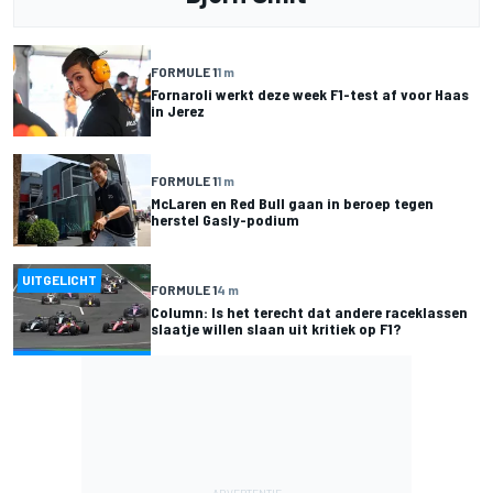
FORMULE 1
1 m
Fornaroli werkt deze week F1-test af voor Haas
in Jerez
FORMULE 1
1 m
McLaren en Red Bull gaan in beroep tegen
herstel Gasly-podium
UITGELICHT
FORMULE 1
4 m
Column: Is het terecht dat andere raceklassen
slaatje willen slaan uit kritiek op F1?