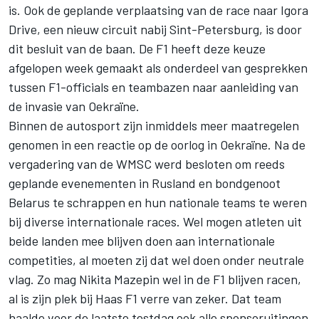
is. Ook de geplande verplaatsing van de race naar Igora
Drive, een nieuw circuit nabij Sint-Petersburg, is door
dit besluit van de baan. De F1 heeft deze keuze
afgelopen week gemaakt als onderdeel van gesprekken
tussen F1-officials en teambazen naar aanleiding van
de invasie van Oekraïne.
Binnen de autosport zijn inmiddels meer maatregelen
genomen in een reactie op de oorlog in Oekraïne. Na de
vergadering van de WMSC werd besloten om reeds
geplande evenementen in Rusland en bondgenoot
Belarus te schrappen en hun nationale teams te weren
bij diverse internationale races. Wel mogen atleten uit
beide landen mee blijven doen aan internationale
competities, al
moeten zij dat wel doen onder neutrale
vlag
. Zo mag
Nikita Mazepin
wel in de F1 blijven racen,
al is zijn plek bij
Haas F1
verre van zeker. Dat team
haalde voor de laatste testdag ook alle sponsoruitingen