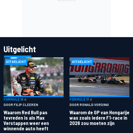
Uitgelicht
UITGELICHT
UITGELICHT
FORMULE 1
5 d
FORMULE 1
7 d
DOOR FILIP CLEEREN
DOOR RONALD VORDING
Waarom Red Bull pas
Waarom de GP van Hongarije
tevreden is als Max
was zoals iedere F1-race in
Verstappen weer een
2026 zou moeten zijn
winnende auto heeft