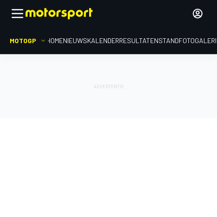
MOTOGP
HOME
NIEUWS
KALENDER
RESULTATEN
STAND
FOTOGALER