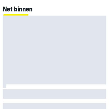
Net binnen
Lewis Hamilton deelt eerste foto's van nieuwe puppy Halo