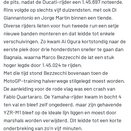
de pits, nadat de Ducati-rijder een 1.45.697 noteerde.
Rins volgde op slechts vijf duizendsten, met ook Di
Giannantonio en
Jorge Martín
binnen een tiende.
Diverse rijders lieten voor hun tweede run een setje
nieuwe banden monteren en dat leidde tot enkele
verschuivingen. Zo kwam
Ai Ogura
kortstondig naar de
eerste plek door drie honderdsten sneller te gaan dan
Bagnaia, waarna
Marco Bezzecchi
de lat een stuk
hoger legde door 1.45.024 te rijden.
Met die tijd stond Bezzecchi bovenaan toen de
MotoGP-training halverwege stilgelegd moest worden.
De aanleiding voor de rode vlag was een crash van
Fabio Quartararo
. De Yamaha-rijder kwam in bocht 4
ten val en bleef zelf ongedeerd, maar zijn gehavende
YZR-M1 bleef op de ideale lijn liggen en moest door
marshals worden verwijderd. Dit leidde tot een korte
onderbreking van zo'n vijf minuten.