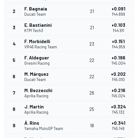
F. Bagnaia
+0.091
2
21
Ducati Team
1'44.899
E. Bastianini
+0.103
3
21
KTM Tech3
1'44.911
F. Morbidelli
+0.151
4
23
VR46 Racing Team
1'44.959
F. Aldeguer
+0.196
5
22
Gresini Racing
1'45.004
M. Márquez
+0.202
6
22
Ducati Team
1'45.010
M. Bezzecchi
+0.216
7
26
Aprilia Racing
1'45.024
J. Martín
+0.324
8
25
Aprilia Racing
1'45.132
Á. Rins
+0.341
9
18
Yamaha MotoGP Team
1'45.149