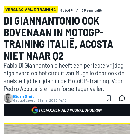
VERSLAG VRIJE TRAINING
MotoGP
GP van Italië
DI GIANNANTONIO OOK
BOVENAAN IN MOTOGP-
TRAINING ITALIË, ACOSTA
NIET NAAR Q2
Fabio Di Giannantonio heeft een perfecte vrijdag
afgeleverd op het circuit van Mugello door ook de
snelste tijd te rijden in de MotoGP-training. Voor
Pedro Acosta is er een forse tegenvaller.
Bjorn Smit
Gepubliceerd:
29 mei 2026, 14:18
TOEVOEGEN ALS VOORKEURSBRON