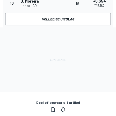
D. Moreira
+0.354
10
18
Honda LCR
1'45.162
VOLLEDIGE UITSLAG
Deel of bewaar dit artikel