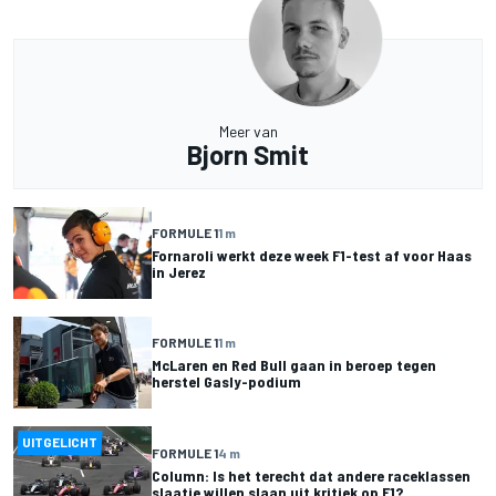
Meer van
Bjorn Smit
FORMULE 1
1 m
Fornaroli werkt deze week F1-test af voor Haas
in Jerez
FORMULE 1
1 m
McLaren en Red Bull gaan in beroep tegen
herstel Gasly-podium
UITGELICHT
FORMULE 1
4 m
Column: Is het terecht dat andere raceklassen
slaatje willen slaan uit kritiek op F1?