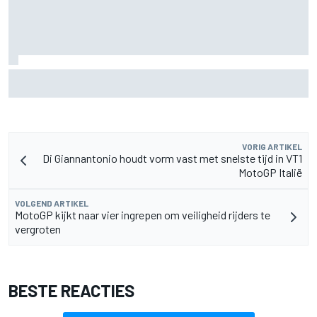
Hadjar spreekt van 'cultuurschok' na overstap van Racing
Bulls naar Red Bull
VORIG ARTIKEL
Di Giannantonio houdt vorm vast met snelste tijd in VT1
MotoGP Italië
VOLGEND ARTIKEL
MotoGP kijkt naar vier ingrepen om veiligheid rijders te
vergroten
BESTE REACTIES