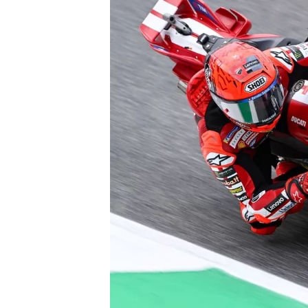
INDYCAR
WEC
DTM