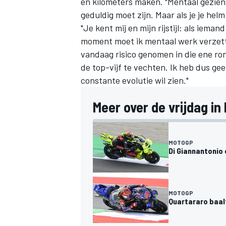
en kilometers maken. "Mentaal gezien b
geduldig moet zijn. Maar als je je helm
"Je kent mij en mijn rijstijl: als ieman
moment moet ik mentaal werk verzette
vandaag risico genomen in die ene ron
de top-vijf te vechten. Ik heb dus gee
constante evolutie wil zien."
MEER RACEKLASSEN
Meer over de vrijdag in I
MOTOGP
Di Giannantonio 
MOTOGP
Quartararo baal