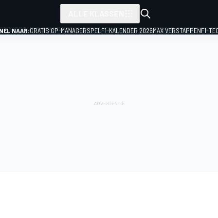
ALLE KLASSEN
NEL NAAR:
GRATIS GP-MANAGERSPEL
F1-KALENDER 2026
MAX VERSTAPPEN
F1-TE