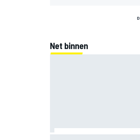
D
Net binnen
Marco Bezzecchi tempert verwachtinge