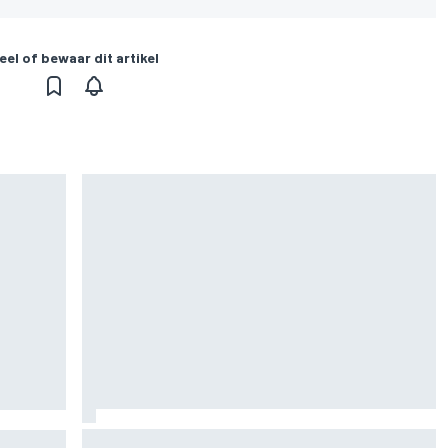
eel of bewaar dit artikel
Marc Marquez over titelkansen: “Nog een
n voor