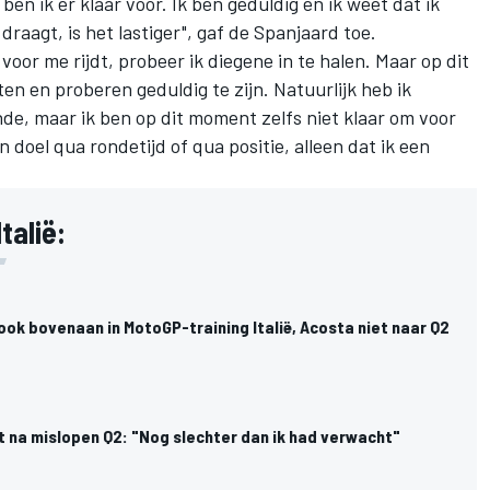
en ik er klaar voor. Ik ben geduldig en ik weet dat ik
 draagt, is het lastiger", gaf de Spanjaard toe.
d voor me rijdt, probeer ik diegene in te halen. Maar op dit
n en proberen geduldig te zijn. Natuurlijk heb ik
de, maar ik ben op dit moment zelfs niet klaar om voor
n doel qua rondetijd of qua positie, alleen dat ik een
talië:
ook bovenaan in MotoGP-training Italië, Acosta niet naar Q2
t na mislopen Q2: "Nog slechter dan ik had verwacht"