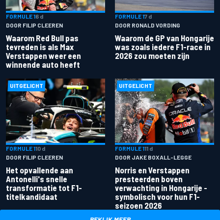
FORMULE 1
6 d
FORMULE 1
7 d
DOOR FILIP CLEEREN
DOOR RONALD VORDING
Waarom Red Bull pas
Waarom de GP van Hongarije
tevreden is als Max
was zoals iedere F1-race in
Verstappen weer een
2026 zou moeten zijn
winnende auto heeft
UITGELICHT
UITGELICHT
FORMULE 1
10 d
FORMULE 1
11 d
DOOR FILIP CLEEREN
DOOR JAKE BOXALL-LEGGE
Het opvallende aan
Norris en Verstappen
Antonelli's snelle
presteerden boven
transformatie tot F1-
verwachting in Hongarije -
titelkandidaat
symbolisch voor hun F1-
seizoen 2026
BEKIJK MEER