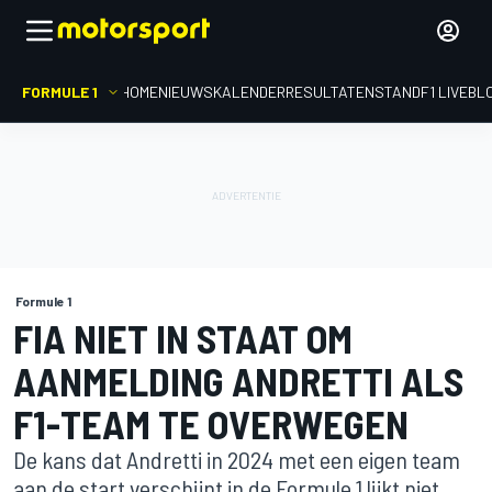
FORMULE 1
HOME
NIEUWS
KALENDER
RESULTATEN
STAND
F1 LIVEBL
Formule 1
FIA NIET IN STAAT OM
AANMELDING ANDRETTI ALS
F1-TEAM TE OVERWEGEN
De kans dat Andretti in 2024 met een eigen team
aan de start verschijnt in de Formule 1 lijkt niet