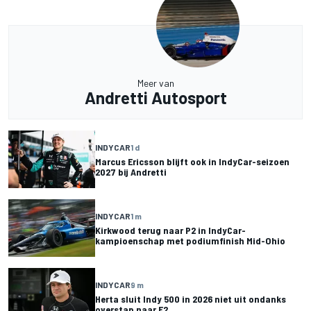
Meer van
Andretti Autosport
INDYCAR
1 d
Marcus Ericsson blijft ook in IndyCar-seizoen
2027 bij Andretti
INDYCAR
1 m
Kirkwood terug naar P2 in IndyCar-
kampioenschap met podiumfinish Mid-Ohio
INDYCAR
9 m
Herta sluit Indy 500 in 2026 niet uit ondanks
overstap naar F2