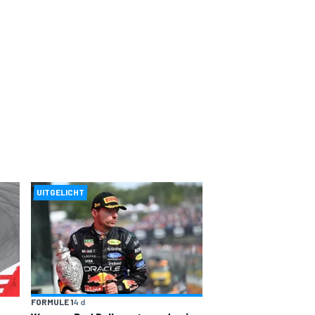
UITGELICHT
FORMULE 1
4 d