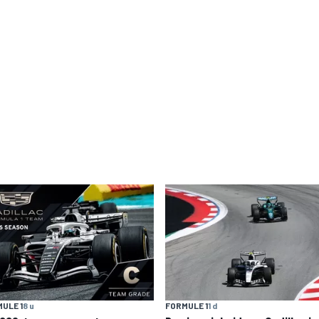
ULE 1
8 u
FORMULE 1
1 d