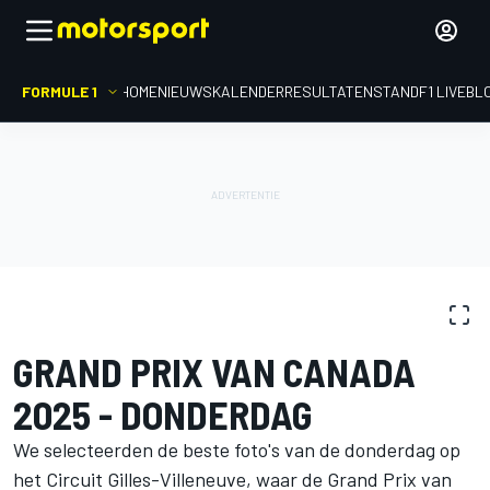
FORMULE 1
HOME
NIEUWS
KALENDER
RESULTATEN
STAND
F1 LIVEBL
FOTOGALERIJ
Formule 1
GP van Canada
GRAND PRIX VAN CANADA
2025 - DONDERDAG
We selecteerden de beste foto's van de donderdag op
het Circuit Gilles-Villeneuve, waar de Grand Prix van