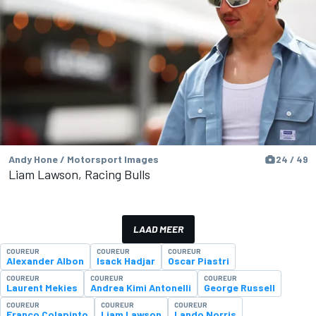
Andy Hone / Motorsport Images
24 / 49
Liam Lawson, Racing Bulls
LAAD MEER
COUREUR
COUREUR
COUREUR
Alexander Albon
Isack Hadjar
Oscar Piastri
COUREUR
COUREUR
COUREUR
Laurent Mekies
Andrea Kimi Antonelli
George Russell
COUREUR
COUREUR
COUREUR
Franco Colapinto
Liam Lawson
Lando Norris