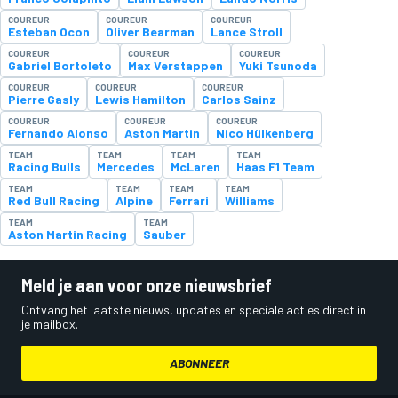
COUREUR
COUREUR
COUREUR
Esteban Ocon
Oliver Bearman
Lance Stroll
COUREUR
COUREUR
COUREUR
Gabriel Bortoleto
Max Verstappen
Yuki Tsunoda
COUREUR
COUREUR
COUREUR
Pierre Gasly
Lewis Hamilton
Carlos Sainz
COUREUR
COUREUR
COUREUR
Fernando Alonso
Aston Martin
Nico Hülkenberg
TEAM
TEAM
TEAM
TEAM
Racing Bulls
Mercedes
McLaren
Haas F1 Team
TEAM
TEAM
TEAM
TEAM
Red Bull Racing
Alpine
Ferrari
Williams
TEAM
TEAM
Aston Martin Racing
Sauber
Meld je aan voor onze nieuwsbrief
Ontvang het laatste nieuws, updates en speciale acties direct in
je mailbox.
ABONNEER