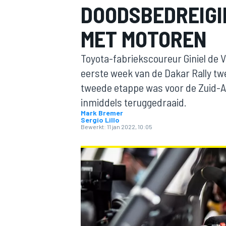
DOODSBEDREIGI
MET MOTOREN
Toyota-fabriekscoureur Giniel de Vi
eerste week van de Dakar Rally t
tweede etappe was voor de Zuid-Afr
inmiddels teruggedraaid.
MOTOGP
Mark Bremer
Sergio Lillo
Bewerkt:
11 jan 2022, 10:05