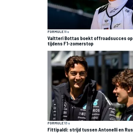
FORMULE 1
1 u
Valtteri Bottas boekt offroadsucces op 
tijdens F1-zomerstop
MEER RACEKLASSEN
FORMULE 1
3 u
Fittipaldi: strijd tussen Antonelli en Rus