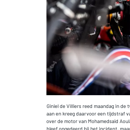
INDYCAR
Giniel de Villiers
reed maandag in de t
WEC
DTM
aan en kreeg daarvoor een tijdstraf va
over de motor van Mohamedsaid Aoulad
bleef ongedeerd bij het incident, maar