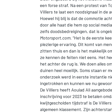
een forse straf. Na een protest van 
Villiers te laat een noodsignaal in d
Hoewel hij blij is dat de commotie ac
door alle haat die hem op social media 
zelfs doodsbedreigingen, dat is ongelof
Motorsport.com
. “Het is de eerste k
plezierige ervaring. Dit komt van mense
zitten thuis en dan is het makkelijk
ze kennen de feiten niet eens. Het hee
het achter de rug is. We doen alles om
duinen heel moeilijk. Soms staan er m
onderzoek werd in eerste instantie ni
ingetrokken en kunnen we nu gewoon
De Villiers heeft Aoulad Ali aangebod
inschrijving voor 2023 te betalen om
kwijtgescholden tijdstraf is De Villie
algemeen klassement. Zijn achtersta