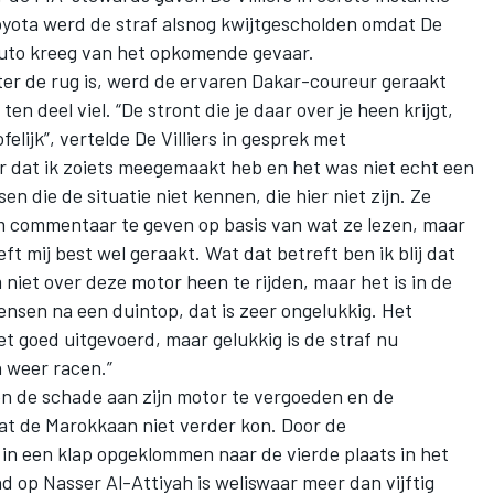
Toyota
werd de straf alsnog kwijtgescholden
omdat De
e auto kreeg van het opkomende gevaar.
hter de rug is, werd de ervaren Dakar-coureur geraakt
ten deel viel. “De stront die je daar over je heen krijgt,
elijk”, vertelde De Villiers in gesprek met
eer dat ik zoiets meegemaakt heb en het was niet echt een
n die de situatie niet kennen, die hier niet zijn. Ze
 om commentaar te geven op basis van wat ze lezen, maar
ft mij best wel geraakt. Wat dat betreft ben ik blij dat
 niet over deze motor heen te rijden, maar het is in de
ensen na een duintop, dat is zeer ongelukkig. Het
et goed uitgevoerd, maar gelukkig is de straf nu
 weer racen.”
en de schade aan zijn motor te vergoeden en de
dat de Marokkaan niet verder kon. Door de
rs in een klap opgeklommen naar de vierde plaats in het
nd op
Nasser Al-Attiyah
is weliswaar meer dan vijftig