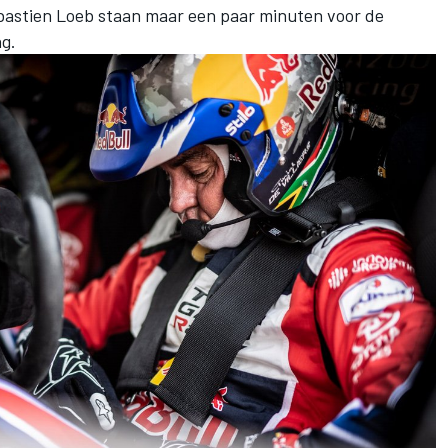
astien Loeb staan maar een paar minuten voor de
ng.