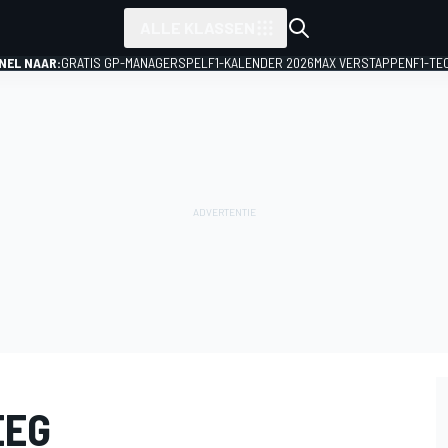
ALLE KLASSEN
NEL NAAR:
GRATIS GP-MANAGERSPEL
F1-KALENDER 2026
MAX VERSTAPPEN
F1-TE
EEG