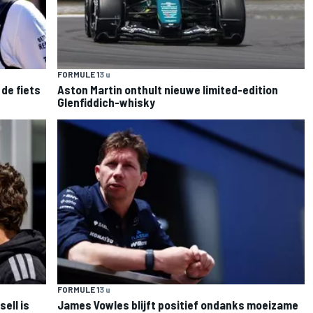
FORMULE 1
3 u
de fiets
Aston Martin onthult nieuwe limited-edition
Glenfiddich-whisky
FORMULE 1
3 u
sell is
James Vowles blijft positief ondanks moeizame