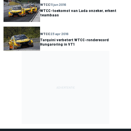
WTCC
11 jun 2016
WTCC-toekomst van Lada onzeker, erkent
teambaas
WTCC
23 apr 2016
Tarquini verbetert WTCC-ronderecord
Hungaroring in VT1