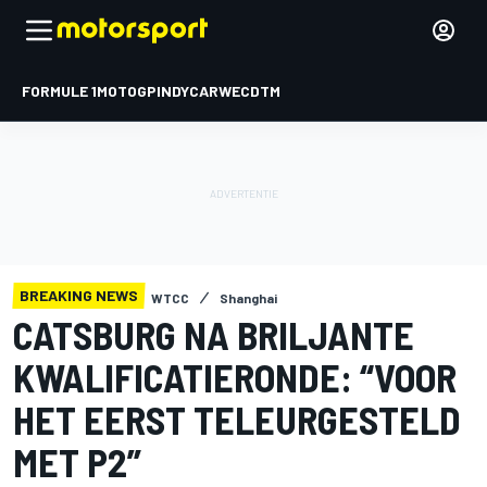
FORMULE 1
MOTOGP
INDYCAR
WEC
DTM
BREAKING NEWS
WTCC
Shanghai
CATSBURG NA BRILJANTE
KWALIFICATIERONDE: “VOOR
HET EERST TELEURGESTELD
MET P2”