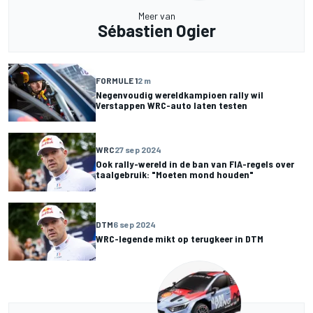
Meer van
Sébastien Ogier
FORMULE 1
2 m
Negenvoudig wereldkampioen rally wil
Verstappen WRC-auto laten testen
WRC
27 sep 2024
Ook rally-wereld in de ban van FIA-regels over
taalgebruik: "Moeten mond houden"
DTM
6 sep 2024
WRC-legende mikt op terugkeer in DTM