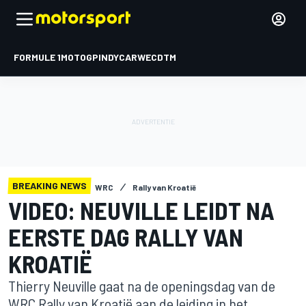
FORMULE 1
MOTOGP
INDYCAR
WEC
DTM
BREAKING NEWS
WRC
Rally van Kroatië
VIDEO: NEUVILLE LEIDT NA
EERSTE DAG RALLY VAN
KROATIË
Thierry Neuville gaat na de openingsdag van de
WRC Rally van Kroatië aan de leiding in het