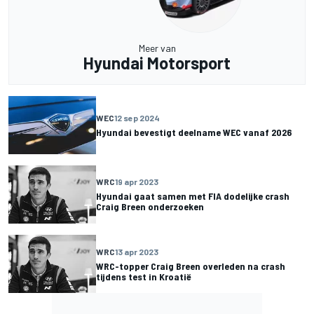
Meer van
Hyundai Motorsport
WEC
12 sep 2024
Hyundai bevestigt deelname WEC vanaf 2026
WRC
19 apr 2023
Hyundai gaat samen met FIA dodelijke crash
Craig Breen onderzoeken
WRC
13 apr 2023
WRC-topper Craig Breen overleden na crash
tijdens test in Kroatië