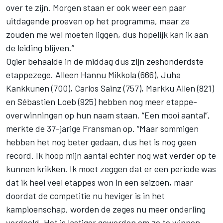
over te zijn. Morgen staan er ook weer een paar
uitdagende proeven op het programma, maar ze
zouden me wel moeten liggen, dus hopelijk kan ik aan
de leiding blijven.”
Ogier behaalde in de middag dus zijn zeshonderdste
etappezege. Alleen Hannu Mikkola (666), Juha
Kankkunen (700), Carlos Sainz (757), Markku Allen (821)
en Sébastien Loeb (925) hebben nog meer etappe-
overwinningen op hun naam staan. “Een mooi aantal”,
merkte de 37-jarige Fransman op. “Maar sommigen
hebben het nog beter gedaan, dus het is nog geen
record. Ik hoop mijn aantal echter nog wat verder op te
kunnen krikken. Ik moet zeggen dat er een periode was
dat ik heel veel etappes won in een seizoen, maar
doordat de competitie nu heviger is in het
kampioenschap, worden de zeges nu meer onderling
verdeeld. Het is lastiger geworden om ze te winnen.