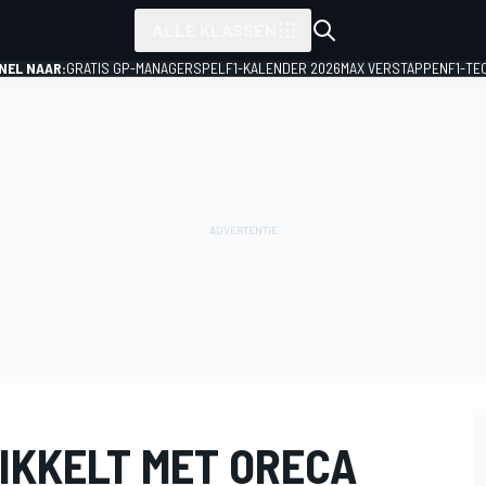
ALLE KLASSEN
NEL NAAR:
GRATIS GP-MANAGERSPEL
F1-KALENDER 2026
MAX VERSTAPPEN
F1-TE
IKKELT MET ORECA