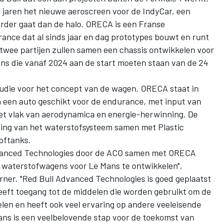
e jaren het nieuwe aeroscreen voor de IndyCar, een
erder gaat dan de halo. ORECA is een Franse
rance dat al sinds jaar en dag prototypes bouwt en runt
 twee partijen zullen samen een chassis ontwikkelen voor
ns die vanaf 2024 aan de start moeten staan van de 24
tudie voor het concept van de wagen. ORECA staat in
 een auto geschikt voor de endurance, met input van
et vlak van aerodynamica en energie-herwinning. De
sing van het waterstofsysteem samen met Plastic
oftanks.
Advanced Technologies door de ACO samen met ORECA
 waterstofwagens voor Le Mans te ontwikkelen",
rner. "Red Bull Advanced Technologies is goed geplaatst
eeft toegang tot de middelen die worden gebruikt om de
len en heeft ook veel ervaring op andere veeleisende
ans is een veelbelovende stap voor de toekomst van