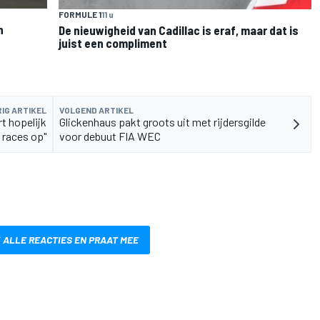
FORMULE 1
11 u
n
De nieuwigheid van Cadillac is eraf, maar dat is
juist een compliment
IG ARTIKEL
VOLGEND ARTIKEL
t hopelijk
Glickenhaus pakt groots uit met rijdersgilde
 races op"
voor debuut FIA WEC
 ALLE REACTIES EN PRAAT MEE