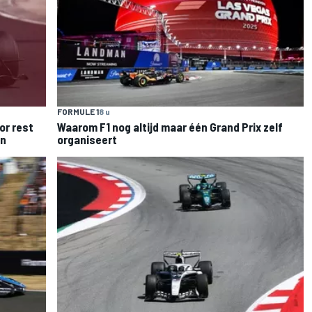
FORMULE 1
8 u
or rest
Waarom F1 nog altijd maar één Grand Prix zelf
en
organiseert