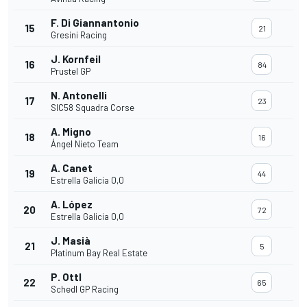
F. Di Giannantonio
15
21
Gresini Racing
J. Kornfeil
16
84
Prustel GP
N. Antonelli
17
23
SIC58 Squadra Corse
A. Migno
18
16
Ángel Nieto Team
A. Canet
19
44
Estrella Galicia 0,0
A. López
20
72
Estrella Galicia 0,0
J. Masià
21
5
Platinum Bay Real Estate
P. Ottl
22
65
Schedl GP Racing