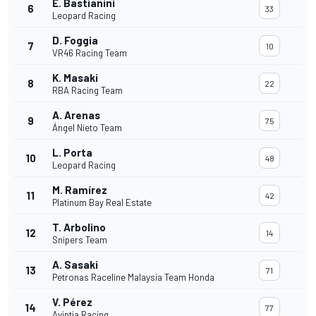
E. Bastianini
6
33
Leopard Racing
D. Foggia
7
10
VR46 Racing Team
K. Masaki
8
22
RBA Racing Team
A. Arenas
9
75
Ángel Nieto Team
L. Porta
10
48
Leopard Racing
M. Ramírez
11
42
Platinum Bay Real Estate
T. Arbolino
12
14
Snipers Team
A. Sasaki
13
71
Petronas Raceline Malaysia Team Honda
V. Pérez
14
77
Avintia Racing