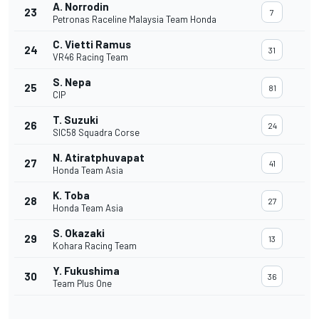
A. Norrodin
23
7
Petronas Raceline Malaysia Team Honda
C. Vietti Ramus
24
31
VR46 Racing Team
S. Nepa
25
81
CIP
T. Suzuki
26
24
SIC58 Squadra Corse
N. Atiratphuvapat
27
41
Honda Team Asia
K. Toba
28
27
Honda Team Asia
S. Okazaki
29
13
Kohara Racing Team
Y. Fukushima
30
36
Team Plus One