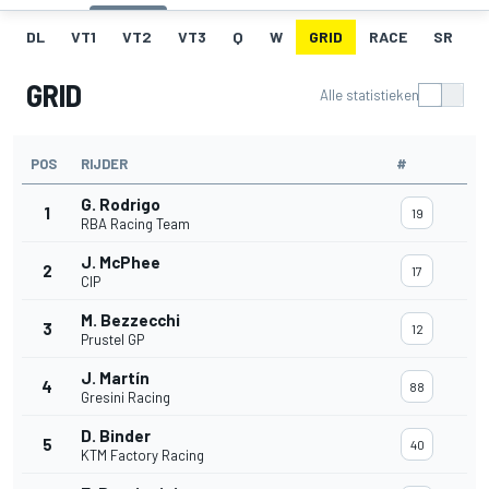
DL
VT1
VT2
VT3
Q
W
GRID
RACE
SR
GRID
Alle statistieken
POS
RIJDER
#
G. Rodrigo
1
19
RBA Racing Team
J. McPhee
2
17
CIP
M. Bezzecchi
3
12
Prustel GP
J. Martín
4
88
Gresini Racing
D. Binder
5
40
KTM Factory Racing