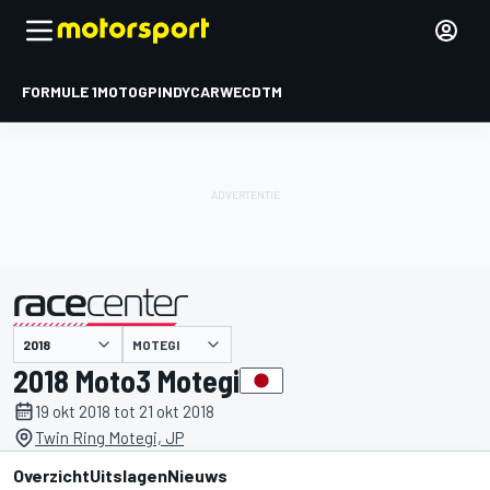
FORMULE 1
MOTOGP
INDYCAR
WEC
DTM
MOTEGI
gepresenteerd door
2018 Moto3 Motegi
19 okt 2018 tot 21 okt 2018
Twin Ring Motegi, JP
Overzicht
Uitslagen
Nieuws