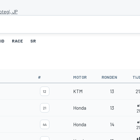
otegi, JP
ID
RACE
SR
#
MOTOR
RONDEN
TIJ
KTM
13
2'
12
+
Honda
13
21
2
+
Honda
14
44
2
+