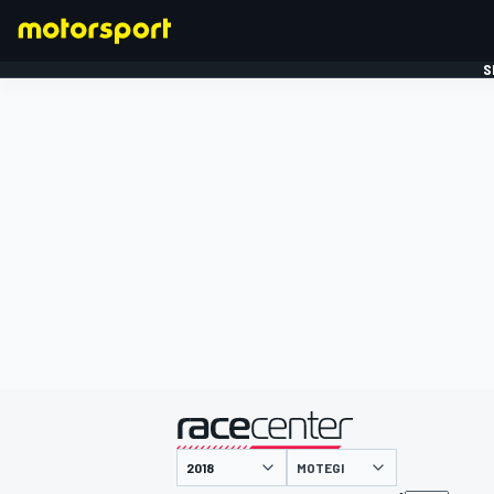
S
FORMULE 1
gepresenteerd door
MOTEGI