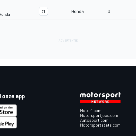
Honda
0
71
 Honda
 onze app
Motor1.com
Motorsportjobs.com
Autosport.com
Motorsportstats.com