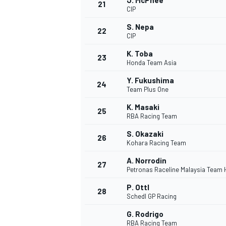
J. McPhee
21
CIP
S. Nepa
22
CIP
K. Toba
23
Honda Team Asia
Y. Fukushima
24
Team Plus One
K. Masaki
25
RBA Racing Team
S. Okazaki
26
Kohara Racing Team
A. Norrodin
27
Petronas Raceline Malaysia Team
P. Ottl
28
Schedl GP Racing
G. Rodrigo
RBA Racing Team