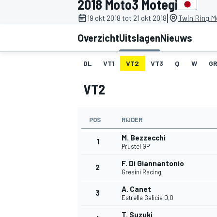
2018 Moto3 Motegi
|
19 okt 2018 tot 21 okt 2018
Twin Ring M
Overzicht
Uitslagen
Nieuws
DL
VT1
VT2
VT3
Q
W
GR
VT2
MOTOGP
POS
RIJDER
M. Bezzecchi
1
Prustel GP
F. Di Giannantonio
2
Gresini Racing
A. Canet
3
Estrella Galicia 0,0
T. Suzuki