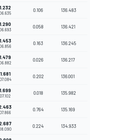
1.232
0.106
136.483
'06.635
1.290
0.058
136.421
'06.693
1.453
0.163
136.245
'06.856
1.479
0.026
136.217
'06.882
1.681
0.202
136.001
'07.084
1.699
0.018
135.982
'07.102
2.463
0.764
135.169
'07.866
2.687
0.224
134.933
'08.090