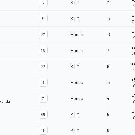
+
KTM
11
17
2
+
KTM
13
81
2
+
Honda
16
27
2
+
Honda
7
36
2
+
KTM
6
22
2
+
Honda
15
13
2
+
Honda
4
7
 Honda
2
+
KTM
5
65
2
KTM
0
19