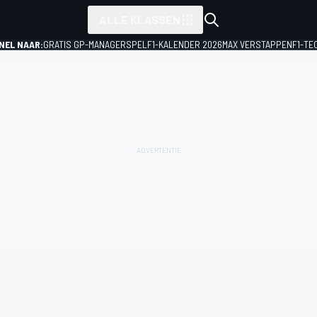
ALLE KLASSEN
NEL NAAR:
GRATIS GP-MANAGERSPEL
F1-KALENDER 2026
MAX VERSTAPPEN
F1-TE