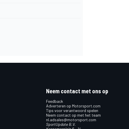
Neem contact met ons op
Feedback
Adverteren op Motorsport.com
Tips voor verantwoord spelen
Neem contact op met het team
nl.adsales@motorsport.com
SportUpdate B.V.
Kennemerplein 6 – 14