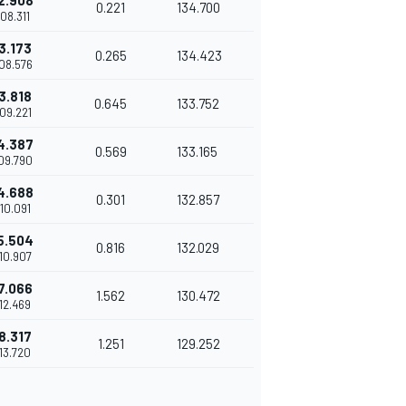
2.908
0.221
134.700
'08.311
3.173
0.265
134.423
'08.576
3.818
0.645
133.752
'09.221
4.387
0.569
133.165
'09.790
4.688
0.301
132.857
'10.091
5.504
0.816
132.029
'10.907
7.066
1.562
130.472
'12.469
8.317
1.251
129.252
'13.720