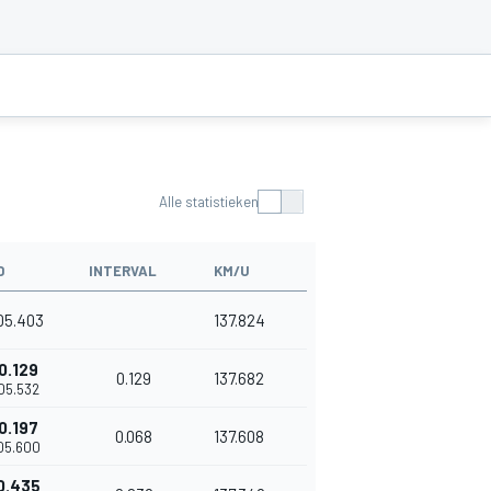
Alle statistieken
D
INTERVAL
KM/U
05.403
137.824
0.129
0.129
137.682
'05.532
0.197
0.068
137.608
'05.600
0.435