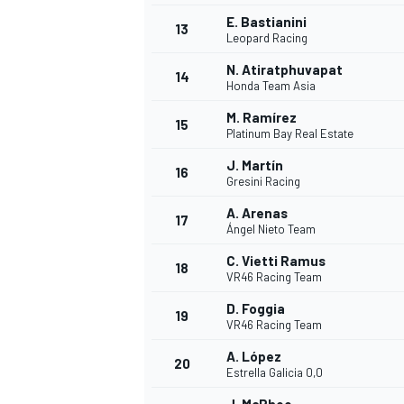
E. Bastianini
13
Leopard Racing
N. Atiratphuvapat
14
Honda Team Asia
M. Ramírez
15
Platinum Bay Real Estate
J. Martín
16
Gresini Racing
A. Arenas
17
Ángel Nieto Team
C. Vietti Ramus
18
VR46 Racing Team
D. Foggia
19
VR46 Racing Team
A. López
20
Estrella Galicia 0,0