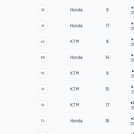
+
Honda
9
33
2
+
Honda
17
41
2
+
KTM
8
42
2
+
Honda
14
88
2
+
KTM
9
75
2
+
KTM
15
31
2
+
KTM
17
10
2
+
Honda
16
72
2