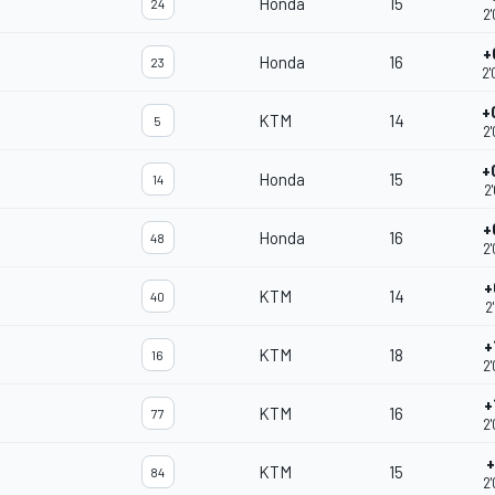
Honda
15
24
2
+
Honda
16
23
2
+
KTM
14
5
2
+
Honda
15
14
2
+
Honda
16
48
2
+
KTM
14
40
2
+
KTM
18
16
2
+
KTM
16
77
2
+
KTM
15
84
2