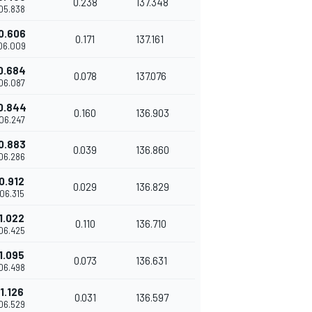
0.238
137.348
'05.838
0.606
0.171
137.161
'06.009
0.684
0.078
137.076
'06.087
0.844
0.160
136.903
'06.247
0.883
0.039
136.860
'06.286
0.912
0.029
136.829
'06.315
1.022
0.110
136.710
'06.425
1.095
0.073
136.631
'06.498
1.126
0.031
136.597
'06.529