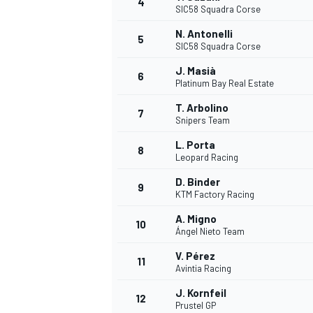
4
SIC58 Squadra Corse
N. Antonelli
5
SIC58 Squadra Corse
INDYCAR
J. Masià
6
Platinum Bay Real Estate
T. Arbolino
7
Snipers Team
L. Porta
8
Leopard Racing
D. Binder
9
KTM Factory Racing
A. Migno
10
Ángel Nieto Team
V. Pérez
11
WEC
DTM
Avintia Racing
J. Kornfeil
12
Prustel GP