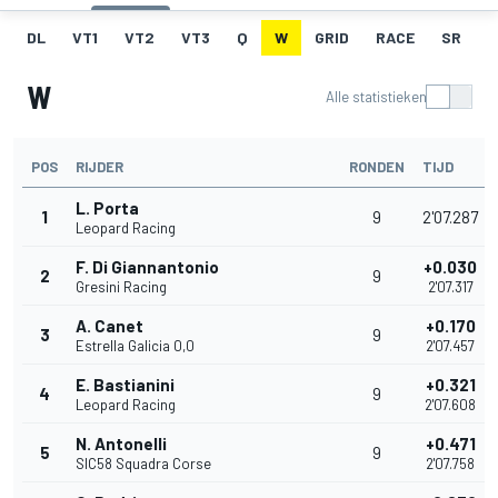
DL
VT1
VT2
VT3
Q
W
GRID
RACE
SR
W
Alle statistieken
POS
RIJDER
RONDEN
TIJD
L. Porta
1
9
2'07.287
Leopard Racing
F. Di Giannantonio
+0.030
2
9
Gresini Racing
2'07.317
A. Canet
+0.170
3
9
Estrella Galicia 0,0
2'07.457
E. Bastianini
+0.321
4
9
Leopard Racing
2'07.608
N. Antonelli
+0.471
5
9
SIC58 Squadra Corse
2'07.758