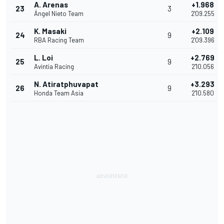
A. Arenas
+1.968
23
3
Ángel Nieto Team
2'09.255
K. Masaki
+2.109
24
9
RBA Racing Team
2'09.396
L. Loi
+2.769
25
9
Avintia Racing
2'10.056
N. Atiratphuvapat
+3.293
26
9
Honda Team Asia
2'10.580