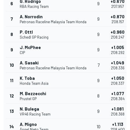
G. Rodrigo
+0.670
6
9
RBA Racing Team
2'07.957
A. Norrodin
+0.870
7
9
Petronas Raceline Malaysia Team Honda
2'08.157
P. Ottl
+0.960
8
9
Schedl GP Racing
2'08.247
J. McPhee
+1.005
9
9
CIP
2'08.292
A. Sasaki
+1.049
10
7
Petronas Raceline Malaysia Team Honda
2'08.336
K. Toba
+1.050
11
9
Honda Team Asia
2'08.337
M. Bezzecchi
+1.077
12
8
Prustel GP
2'08.364
N. Bulega
+1.081
13
9
VR46 Racing Team
2'08.368
A. Migno
+1.113
14
10
Ángel Nieto Team
2'08.400