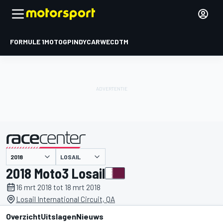
FORMULE 1
MOTOGP
INDYCAR
WEC
DTM
LOSAIL
gepresenteerd door
2018 Moto3 Losail
16 mrt 2018 tot 18 mrt 2018
Losail International Circuit, QA
Overzicht
Uitslagen
Nieuws