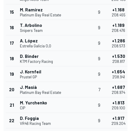
M. Ramírez
+1.168
15
9
Platinum Bay Real Estate
2'08.455
T. Arbolino
+1.189
16
9
Snipers Team
2'08.476
A. López
+1.286
17
9
Estrella Galicia 0,0
2'08.573
D. Binder
+1.530
18
9
KTM Factory Racing
2'08.817
J. Kornfeil
+1.654
19
9
Prustel GP
2'08.941
J. Masià
+1.687
20
7
Platinum Bay Real Estate
2'08.974
M. Yurchenko
+1.813
21
9
CIP
2'09.100
D. Foggia
+1.917
22
9
VR46 Racing Team
2'09.204