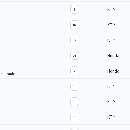
KTM
5
KTM
16
KTM
42
Honda
21
Honda
7
eam Honda
KTM
11
KTM
22
KTM
40