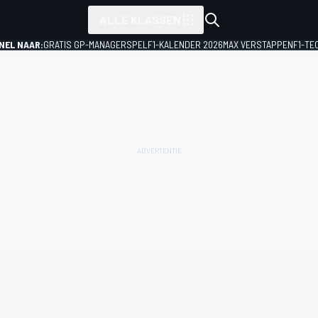
ALLE KLASSEN
NEL NAAR:
GRATIS GP-MANAGERSPEL
F1-KALENDER 2026
MAX VERSTAPPEN
F1-TE