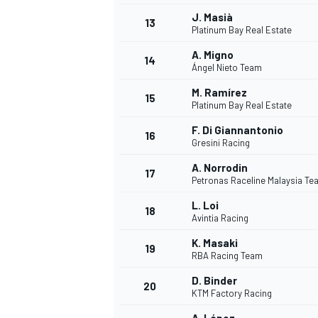
J. Masià
13
Platinum Bay Real Estate
A. Migno
14
Ángel Nieto Team
M. Ramírez
15
Platinum Bay Real Estate
F. Di Giannantonio
16
Gresini Racing
A. Norrodin
17
Petronas Raceline Malaysia T
L. Loi
18
Avintia Racing
K. Masaki
19
RBA Racing Team
D. Binder
20
KTM Factory Racing