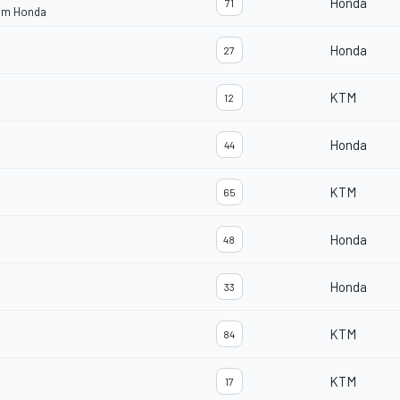
Honda
71
eam Honda
Honda
27
KTM
12
Honda
44
KTM
65
Honda
48
Honda
33
KTM
84
KTM
17