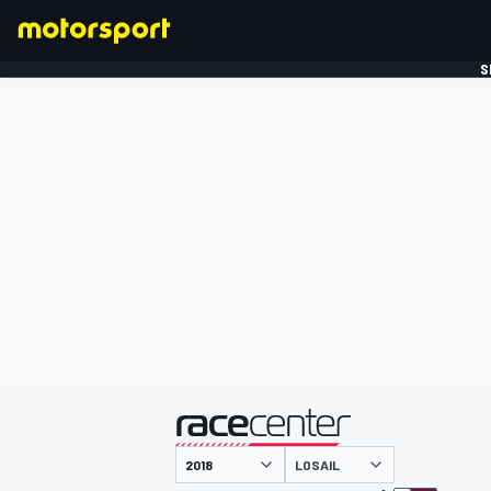
S
FORMULE 1
gepresenteerd door
LOSAIL