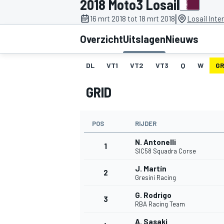
2018 Moto3 Losail
|
16 mrt 2018 tot 18 mrt 2018
Losail Inte
Overzicht
Uitslagen
Nieuws
DL
VT1
VT2
VT3
Q
W
GR
GRID
MOTOGP
POS
RIJDER
N. Antonelli
1
SIC58 Squadra Corse
J. Martín
2
Gresini Racing
G. Rodrigo
3
RBA Racing Team
A. Sasaki