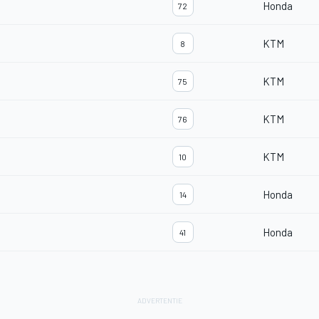
Honda
72
KTM
8
KTM
75
KTM
76
KTM
10
Honda
14
Honda
41