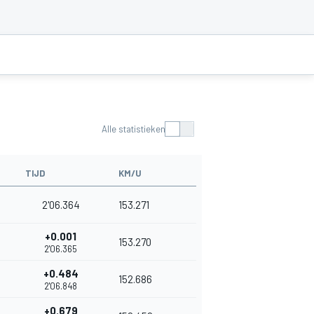
Alle statistieken
TIJD
KM/U
2'06.364
153.271
+0.001
153.270
2'06.365
+0.484
152.686
2'06.848
+0.679