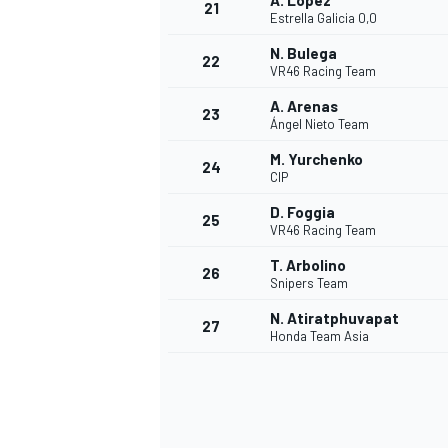
A. López
21
Estrella Galicia 0,0
N. Bulega
22
VR46 Racing Team
A. Arenas
23
Ángel Nieto Team
M. Yurchenko
24
CIP
D. Foggia
25
VR46 Racing Team
T. Arbolino
26
Snipers Team
N. Atiratphuvapat
27
Honda Team Asia