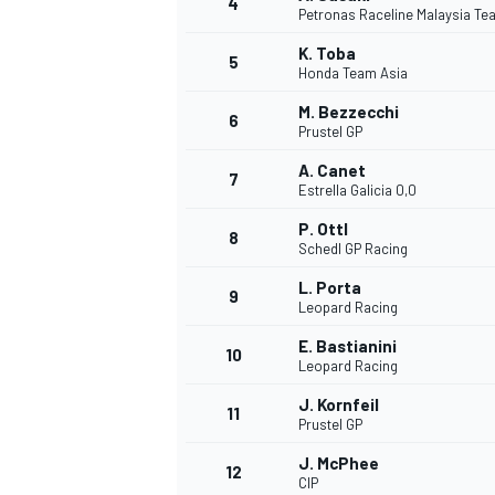
4
Petronas Raceline Malaysia T
K. Toba
5
Honda Team Asia
INDYCAR
M. Bezzecchi
6
Prustel GP
A. Canet
7
Estrella Galicia 0,0
P. Ottl
8
Schedl GP Racing
L. Porta
9
Leopard Racing
E. Bastianini
10
Leopard Racing
J. Kornfeil
11
WEC
DTM
Prustel GP
J. McPhee
12
CIP