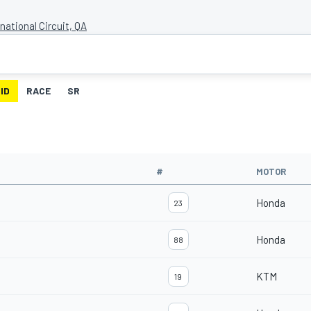
rnational Circuit, QA
ID
RACE
SR
#
MOTOR
Honda
23
Honda
88
KTM
19