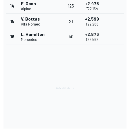
E. Ocon
+2.475
14
125
Alpine
1'22.164
V. Bottas
+2.599
15
21
Alfa Romeo
1'22.288
L. Hamilton
+2.873
16
40
Mercedes
1'22.562