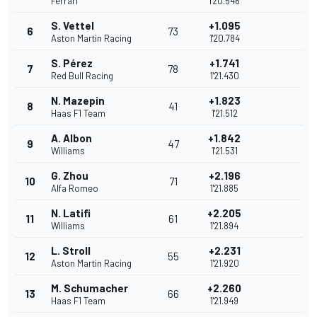
Ferrari
1'20.546
S. Vettel
+1.095
6
73
Aston Martin Racing
1'20.784
S. Pérez
+1.741
7
78
Red Bull Racing
1'21.430
N. Mazepin
+1.823
8
41
Haas F1 Team
1'21.512
A. Albon
+1.842
9
47
Williams
1'21.531
G. Zhou
+2.196
10
71
Alfa Romeo
1'21.885
N. Latifi
+2.205
11
61
Williams
1'21.894
L. Stroll
+2.231
12
55
Aston Martin Racing
1'21.920
M. Schumacher
+2.260
13
66
Haas F1 Team
1'21.949