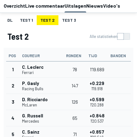
Overzicht
Live commentaar
Uitslagen
Nieuws
Video's
DL
TEST 1
TEST 2
TEST 3
Test 2
Alle statistieken
POS
COUREUR
RONDEN
TIJD
BANDEN
C. Leclerc
1
78
1'19.689
Ferrari
P. Gasly
+0.229
2
147
Racing Bulls
1'19.918
D. Ricciardo
+0.599
3
126
McLaren
1'20.288
G. Russell
+0.848
4
65
Mercedes
1'20.537
C. Sainz
+0.857
5
71