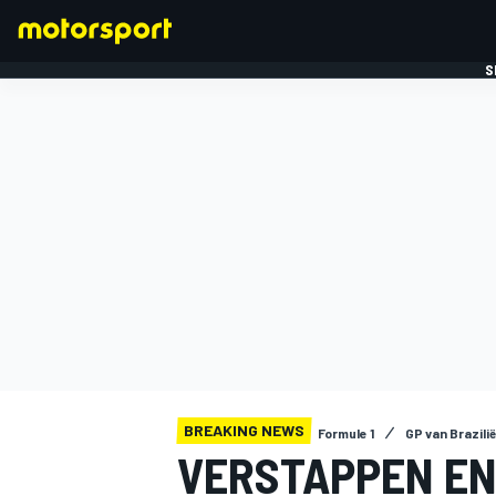
S
FORMULE 1
BREAKING NEWS
Formule 1
GP van Brazilië
VERSTAPPEN EN