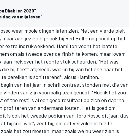
Abu Dhabi en 2020"
e dag van mijn leven"
Rosso
weer mooie dingen laten zien. Met een vierde plek
, maar aangezien hij - ook bij Red Bull - nog nooit op het
ver extra indrukwekkend. Hamilton vocht het laatste
t hem om als tweede over de finish te komen, maar kwam
k-aan-nek over het rechte stuk scheurden. "Het was
 die hij heeft afgelegd, waarin hij van het ene naar het
te bereiken is schitterend", aldus Hamilton.
begin van het jaar in schril contrast stonden met die van
te vinden van zijn voormalig teamgenoot. "Hoe ik het zou
t of the rest' is al een goed resultaat op zich en daarna
en profiteren van andermans fouten. Het is goed om
n dit is ook het tweede podium van Toro Rosso dit jaar, dus
 dat hij snel was", zegt hij, om dat vervolgens toe te
t zoals het zou moeten, maar zoals we nu weer zien is