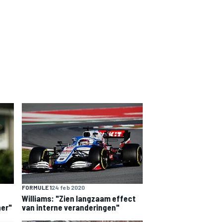
FORMULE 1
24 feb 2020
Williams: "Zien langzaam effect
her"
van interne veranderingen"