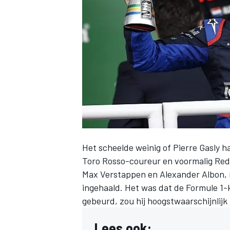
INDYCAR
Het scheelde weinig of
Pierre Gasly
ha
Toro Rosso-coureur en voormalig
Red
Max Verstappen
en Alexander Albon, 
ingehaald. Het was dat de Formule 1-
WEC
DTM
gebeurd, zou hij hoogstwaarschijnlijk
Lees ook: