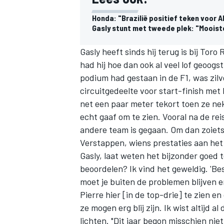
Honda: "Brazilië positief teken voor 
Gasly stunt met tweede plek: "Mooist
Gasly heeft sinds hij terug is bij
Toro 
had hij hoe dan ook al veel lof geoogst
podium had gestaan in de F1, was zil
circuitgedeelte voor start-finish me
net een paar meter tekort toen ze ne
echt gaaf om te zien. Vooral na de reis
andere team is gegaan. Om dan zoiets 
Verstappen, wiens prestaties aan het 
Gasly, laat weten het bijzonder goed 
beoordelen? Ik vind het geweldig. 'Bes
moet je buiten de problemen blijven 
Pierre hier [in de top-drie] te zien e
ze mogen erg blij zijn. Ik wist altijd al
lichten. "Dit jaar begon misschien nie