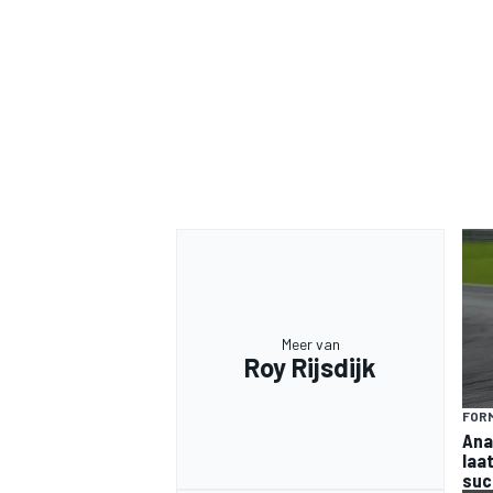
Meer van
Roy Rijsdijk
FORM
Ana
laa
suc