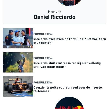
Meer van
Daniel Ricciardo
FORMULE 1
2 m
Ricciardo over leven na Formule 1: "Het voelt een
stuk echter"
FORMULE 1
2 m
Ricciardo sluit rentree in racerij niet volledig
uit: "Zeg nooit nooit"
FORMULE 1
3 m
Overzicht: Welke coureur reed voor de meeste
F1-teams?