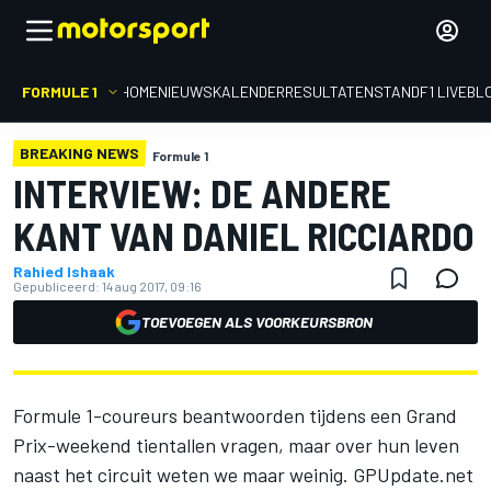
FORMULE 1
HOME
NIEUWS
KALENDER
RESULTATEN
STAND
F1 LIVEBL
BREAKING NEWS
Formule 1
INTERVIEW: DE ANDERE
KANT VAN DANIEL RICCIARDO
Rahied Ishaak
Gepubliceerd:
14 aug 2017, 09:16
TOEVOEGEN ALS VOORKEURSBRON
Formule 1-coureurs beantwoorden tijdens een Grand
Prix-weekend tientallen vragen, maar over hun leven
naast het circuit weten we maar weinig. GPUpdate.net