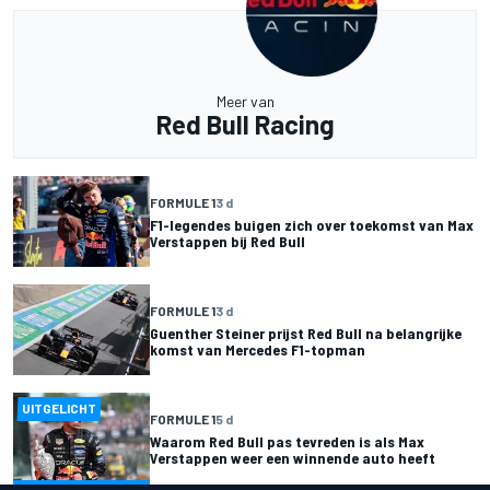
Meer van
Red Bull Racing
FORMULE 1
3 d
F1-legendes buigen zich over toekomst van Max
Verstappen bij Red Bull
FORMULE 1
3 d
Guenther Steiner prijst Red Bull na belangrijke
komst van Mercedes F1-topman
UITGELICHT
FORMULE 1
5 d
Waarom Red Bull pas tevreden is als Max
Verstappen weer een winnende auto heeft