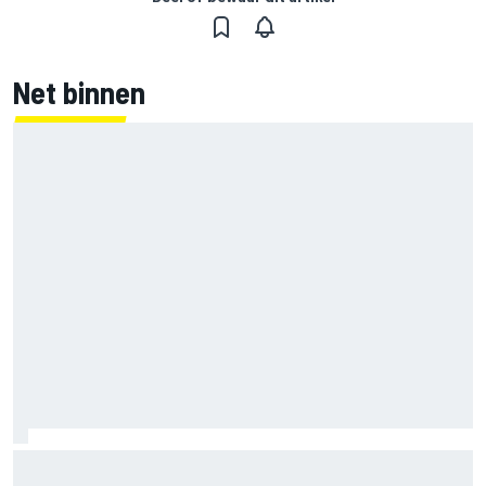
Net binnen
MotoGP Grand Prix van Groot-Brittannië 2026: tijden,
uitzending en meer