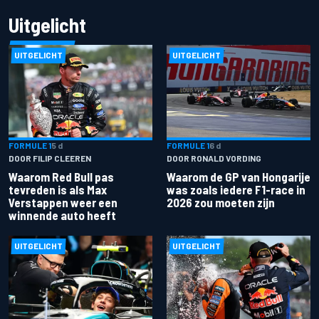
Uitgelicht
UITGELICHT
UITGELICHT
FORMULE 1
5 d
FORMULE 1
6 d
DOOR FILIP CLEEREN
DOOR RONALD VORDING
Waarom Red Bull pas
Waarom de GP van Hongarije
tevreden is als Max
was zoals iedere F1-race in
Verstappen weer een
2026 zou moeten zijn
winnende auto heeft
UITGELICHT
UITGELICHT