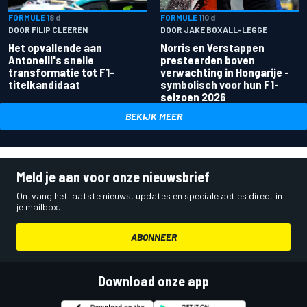
FORMULE 1
8 d
FORMULE 1
10 d
DOOR FILIP CLEEREN
DOOR JAKE BOXALL-LEGGE
Het opvallende aan
Norris en Verstappen
Antonelli's snelle
presteerden boven
transformatie tot F1-
verwachting in Hongarije -
titelkandidaat
symbolisch voor hun F1-
seizoen 2026
BEKIJK MEER
Meld je aan voor onze nieuwsbrief
Ontvang het laatste nieuws, updates en speciale acties direct in
je mailbox.
ABONNEER
Download onze app