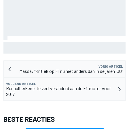
Pedro Acosta houdt hoop op eerste MotoGP-zege met KTM
VORIG ARTIKEL
Massa: "Kritiek op F1 nu niet anders dan in de jaren '00"
VOLGEND ARTIKEL
Renault erkent: te veel veranderd aan de F1-motor voor
2017
BESTE REACTIES