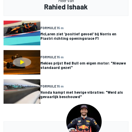
Meer van
Rahied Ishaak
FORMULE 1
5 m
McLaren ziet 'positief gevoel' bij Norris en
Piastri richting openingsrace F1
FORMULE 1
5 m
Mekies prijst Red Bull om eigen motor: "Nieuwe
standaard gezet"
FORMULE 1
5 m
Honda kampt met hevige vibraties: "Werd als
gevaarlijk beschouwd"