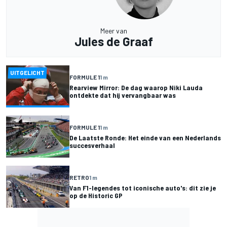
Meer van
Jules de Graaf
UITGELICHT
FORMULE 1
1 m
Rearview Mirror: De dag waarop Niki Lauda
ontdekte dat hij vervangbaar was
FORMULE 1
1 m
De Laatste Ronde: Het einde van een Nederlands
succesverhaal
RETRO
1 m
Van F1-legendes tot iconische auto's: dit zie je
op de Historic GP