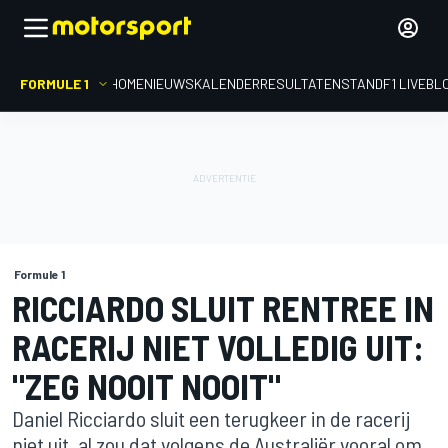
FORMULE 1
HOME
NIEUWS
KALENDER
RESULTATEN
STAND
F1 LIVEBL
Formule 1
RICCIARDO SLUIT RENTREE IN
RACERIJ NIET VOLLEDIG UIT:
"ZEG NOOIT NOOIT"
Daniel Ricciardo sluit een terugkeer in de racerij
niet uit, al zou dat volgens de Australiër vooral om