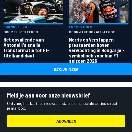
FORMULE 1
10 d
FORMULE 1
11 d
DOOR FILIP CLEEREN
DOOR JAKE BOXALL-LEGGE
Het opvallende aan
Norris en Verstappen
Antonelli's snelle
presteerden boven
transformatie tot F1-
verwachting in Hongarije -
titelkandidaat
symbolisch voor hun F1-
seizoen 2026
BEKIJK MEER
Meld je aan voor onze nieuwsbrief
Ontvang het laatste nieuws, updates en speciale acties direct in
je mailbox.
ABONNEER