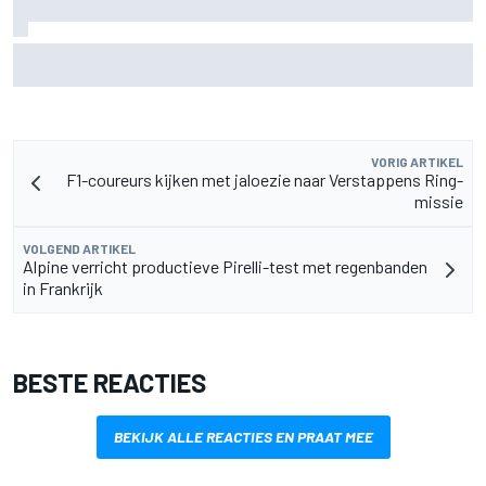
F2-talent Rafael Camara reageert op Haas F1-geruchten
voor 2027
VORIG ARTIKEL
F1-coureurs kijken met jaloezie naar Verstappens Ring-
missie
VOLGEND ARTIKEL
Alpine verricht productieve Pirelli-test met regenbanden
in Frankrijk
BESTE REACTIES
BEKIJK ALLE REACTIES EN PRAAT MEE