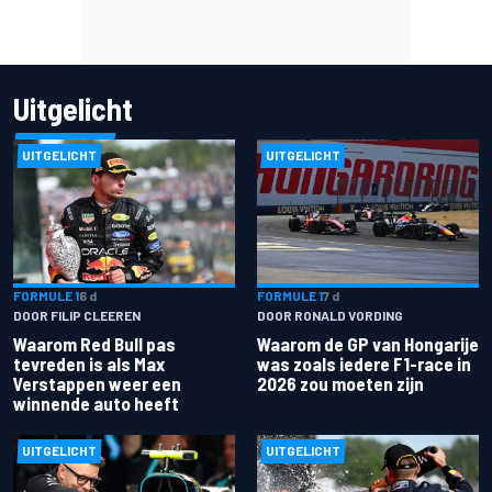
Uitgelicht
UITGELICHT
UITGELICHT
FORMULE 1
6 d
FORMULE 1
7 d
DOOR FILIP CLEEREN
DOOR RONALD VORDING
Waarom Red Bull pas
Waarom de GP van Hongarije
tevreden is als Max
was zoals iedere F1-race in
Verstappen weer een
2026 zou moeten zijn
winnende auto heeft
UITGELICHT
UITGELICHT