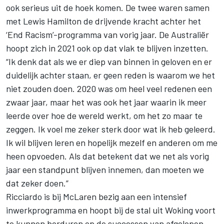
ook serieus uit de hoek komen. De twee waren samen
met Lewis Hamilton de drijvende kracht achter het
‘End Racism’-programma van vorig jaar. De Australiër
hoopt zich in 2021 ook op dat vlak te blijven inzetten.
“Ik denk dat als we er diep van binnen in geloven en er
duidelijk achter staan, er geen reden is waarom we het
niet zouden doen. 2020 was om heel veel redenen een
zwaar jaar, maar het was ook het jaar waarin ik meer
leerde over hoe de wereld werkt, om het zo maar te
zeggen. Ik voel me zeker sterk door wat ik heb geleerd.
Ik wil blijven leren en hopelijk mezelf en anderen om me
heen opvoeden. Als dat betekent dat we net als vorig
jaar een standpunt blijven innemen, dan moeten we
dat zeker doen.”
Ricciardo is bij McLaren bezig aan
een intensief
inwerkprogramma
en hoopt bij de stal uit Woking voort
te kunnen borduren op de successen van afgelopen