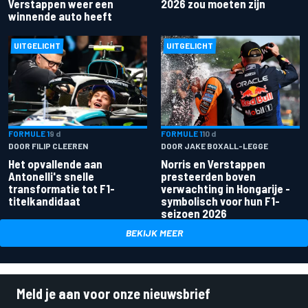
Verstappen weer een
2026 zou moeten zijn
winnende auto heeft
UITGELICHT
UITGELICHT
FORMULE 1
9 d
FORMULE 1
10 d
DOOR FILIP CLEEREN
DOOR JAKE BOXALL-LEGGE
Het opvallende aan
Norris en Verstappen
Antonelli's snelle
presteerden boven
transformatie tot F1-
verwachting in Hongarije -
titelkandidaat
symbolisch voor hun F1-
seizoen 2026
BEKIJK MEER
Meld je aan voor onze nieuwsbrief