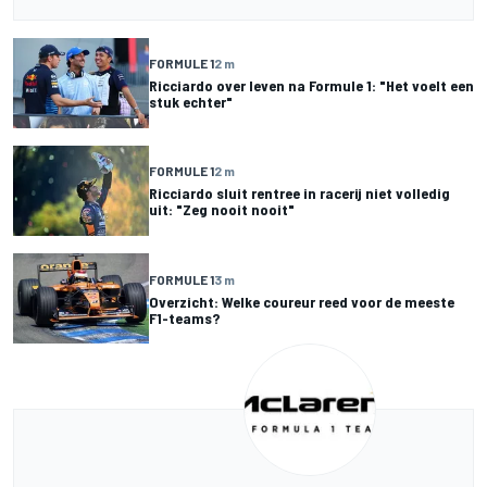
FORMULE 1
2 m
Ricciardo over leven na Formule 1: "Het voelt een
stuk echter"
FORMULE 1
2 m
Ricciardo sluit rentree in racerij niet volledig
uit: "Zeg nooit nooit"
FORMULE 1
3 m
Overzicht: Welke coureur reed voor de meeste
F1-teams?