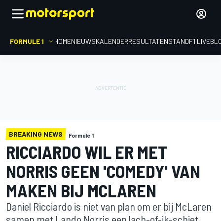
FORMULE 1
HOME
NIEUWS
KALENDER
RESULTATEN
STAND
F1 LIVEBL
BREAKING NEWS
Formule 1
RICCIARDO WIL ER MET
NORRIS GEEN 'COMEDY' VAN
MAKEN BIJ MCLAREN
Daniel Ricciardo is niet van plan om er bij McLaren
samen met Lando Norris een lach-of-ik-schiet