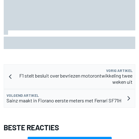
MotoGP Grand Prix van Groot-Brittannië 2026: tijden,
uitzending en meer
VORIG ARTIKEL
F1 stelt besluit over bevriezen motorontwikkeling twee
weken uit
VOLGEND ARTIKEL
Sainz maakt in Fiorano eerste meters met Ferrari SF71H
BESTE REACTIES