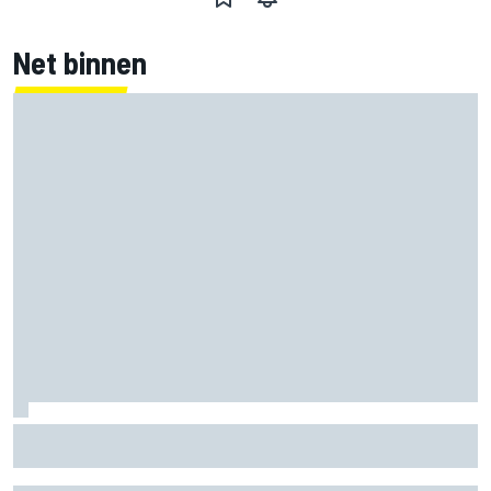
Net binnen
Clark, Senna, Antonelli – zo ontwikkelde het
leeftijdsrecord voor de grand chelem