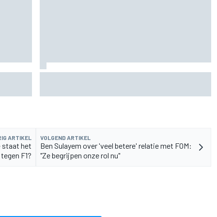
oekt
Pedro Acosta houdt hoop op eerste MotoGP-
zege met KTM
IG ARTIKEL
VOLGEND ARTIKEL
 staat het
Ben Sulayem over 'veel betere' relatie met FOM:
 tegen F1?
"Ze begrijpen onze rol nu"