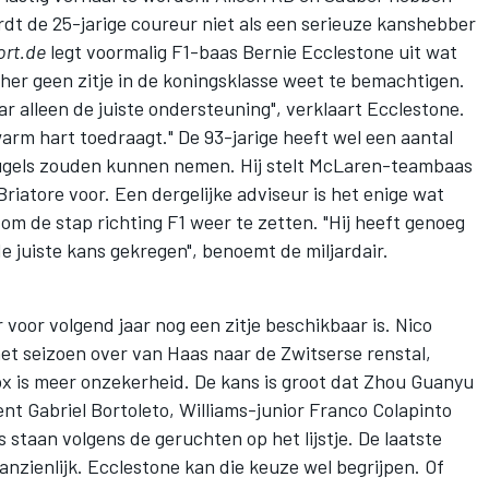
ordt de 25-jarige coureur niet als een serieuze kanshebber
ort.de
legt voormalig F1-baas Bernie Ecclestone uit wat
er geen zitje in de koningsklasse weet te bemachtigen.
ar alleen de juiste ondersteuning", verklaart Ecclestone.
arm hart toedraagt." De 93-jarige heeft wel een aantal
ugels zouden kunnen nemen. Hij stelt McLaren-teambaas
riatore voor. Een dergelijke adviseur is het enige wat
m de stap richting F1 weer te zetten. "Hij heeft genoeg
 de juiste kans gekregen", benoemt de miljardair.
voor volgend jaar nog een zitje beschikbaar is.
Nico
et seizoen over van Haas naar de Zwitserse renstal,
x is meer onzekerheid. De kans is groot dat Zhou Guanyu
nt Gabriel Bortoleto, Williams-junior
Franco Colapinto
s
staan volgens de geruchten op het lijstje. De laatste
nzienlijk. Ecclestone kan die keuze wel begrijpen. Of