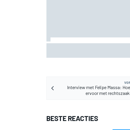
F1 2026-tussenrapport: Aston Martin z
MEER RACEKLASSEN
eerherstel na dramatische start
VOR
Interview met Felipe Massa: Hoe
ervoor met rechtszaak
BESTE REACTIES