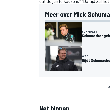
dat de juiste keuze is? "De tijd zal het
Meer over Mick Schuma
FORMULE 1
Schumacher gehe
WEC
Rijdt Schumacher
D
Net binnen