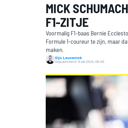
MICK SCHUMACH
F1-ZITJE
Voormalig F1-baas Bernie Ecclesto
Formule 1-coureur te zijn, maar da
maken.
Gijs Leuvenink
MOTOGP
Gepubliceerd:
9 okt 2024, 06:00