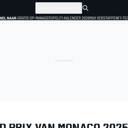
ALLE KLASSEN
NEL NAAR:
GRATIS GP-MANAGERSPEL
F1-KALENDER 2026
MAX VERSTAPPEN
F1-TE
IJ
Formule 1
GP van Monaco
D PRIX VAN MONACO 2025