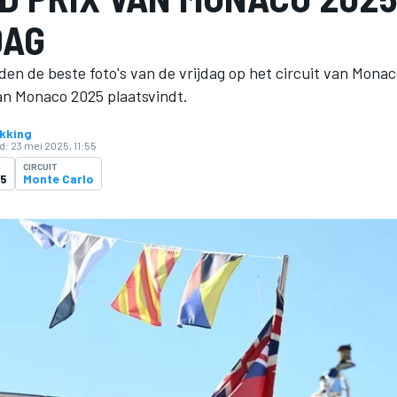
DAG
en de beste foto's van de vrijdag op het circuit van Mona
an Monaco 2025 plaatsvindt.
kking
d:
23 mei 2025, 11:55
CIRCUIT
25
Monte Carlo