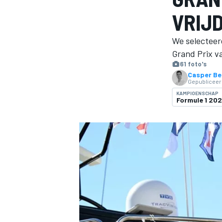
VRIJ
We selecteerd
Grand Prix v
61 foto's
Casper Be
Gepubliceer
KAMPIOENSCHAP
Formule 1 20
MOTOGP