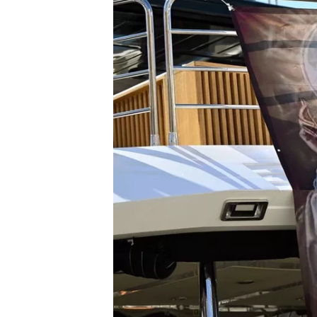
INDYCAR
WEC
DTM