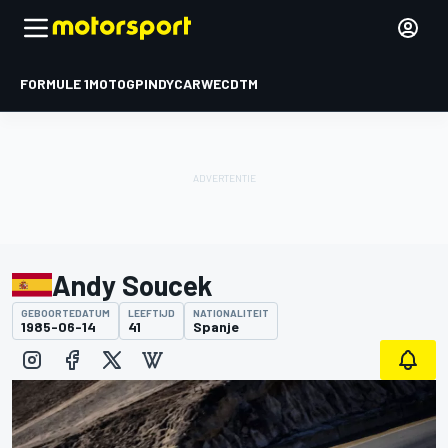
FORMULE 1
MOTOGP
INDYCAR
WEC
DTM
Andy Soucek
GEBOORTEDATUM
LEEFTIJD
NATIONALITEIT
1985-06-14
41
Spanje