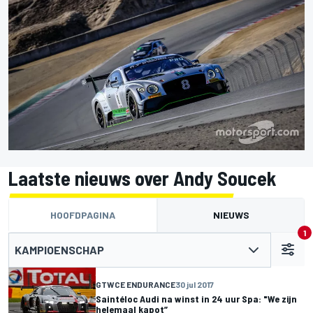
Laatste nieuws over Andy Soucek
HOOFDPAGINA
NIEUWS
1
KAMPIOENSCHAP
GTWCE ENDURANCE
30 jul 2017
Saintéloc Audi na winst in 24 uur Spa: "We zijn
helemaal kapot”