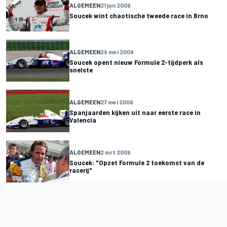
ALGEMEEN
21 jun 2009
Soucek wint chaotische tweede race in Brno
ALGEMEEN
29 mei 2009
Soucek opent nieuw Formule 2-tijdperk als
snelste
ALGEMEEN
27 mei 2009
Spanjaarden kijken uit naar eerste race in
Valencia
ALGEMEEN
2 mrt 2009
Soucek: "Opzet Formule 2 toekomst van de
racerij"