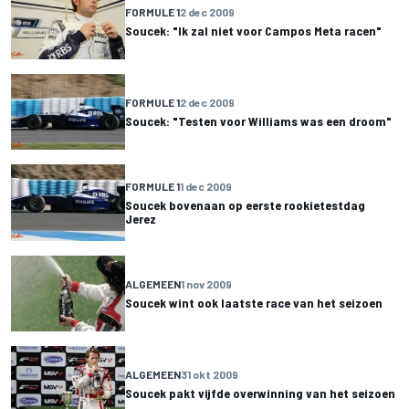
FORMULE 1
2 dec 2009
Soucek: "Ik zal niet voor Campos Meta racen"
FORMULE 1
2 dec 2009
Soucek: "Testen voor Williams was een droom"
FORMULE 1
1 dec 2009
Soucek bovenaan op eerste rookietestdag
Jerez
ALGEMEEN
1 nov 2009
Soucek wint ook laatste race van het seizoen
ALGEMEEN
31 okt 2009
Soucek pakt vijfde overwinning van het seizoen