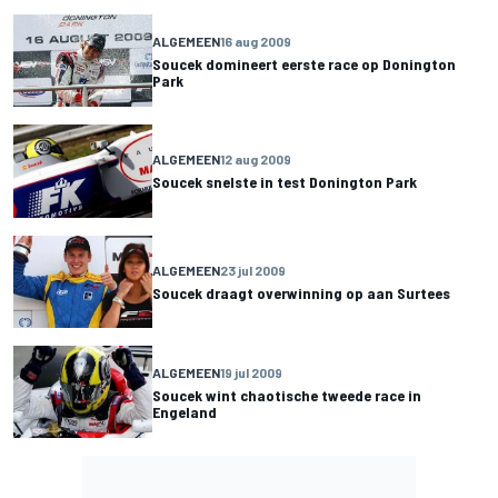
ALGEMEEN
16 aug 2009
Soucek domineert eerste race op Donington
Park
ALGEMEEN
12 aug 2009
Soucek snelste in test Donington Park
ALGEMEEN
23 jul 2009
Soucek draagt overwinning op aan Surtees
ALGEMEEN
19 jul 2009
Soucek wint chaotische tweede race in
Engeland