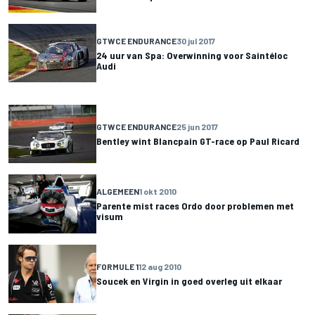
GTWCE ENDURANCE
30 jul 2017
24 uur van Spa: Overwinning voor Saintéloc
Audi
GTWCE ENDURANCE
25 jun 2017
Bentley wint Blancpain GT-race op Paul Ricard
ALGEMEEN
1 okt 2010
Parente mist races Ordo door problemen met
visum
FORMULE 1
12 aug 2010
Soucek en Virgin in goed overleg uit elkaar