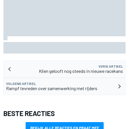
MotoGP Grand Prix van Groot-Brittannië 2026: tijden,
uitzending en meer
VORIG ARTIKEL
Klien gelooft nog steeds in nieuwe racekans
VOLGEND ARTIKEL
Rampf tevreden over samenwerking met rijders
BESTE REACTIES
BEKIJK ALLE REACTIES EN PRAAT MEE