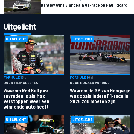
Bentley wint Blancpain GT-race op Paul Ricard
Uitgelicht
UITGELICHT
UITGELICHT
FORMULE 1
5 d
FORMULE 1
6 d
DOOR FILIP CLEEREN
DOOR RONALD VORDING
Waarom Red Bull pas
Waarom de GP van Hongarije
tevreden is als Max
was zoals iedere F1-race in
Verstappen weer een
2026 zou moeten zijn
winnende auto heeft
UITGELICHT
UITGELICHT