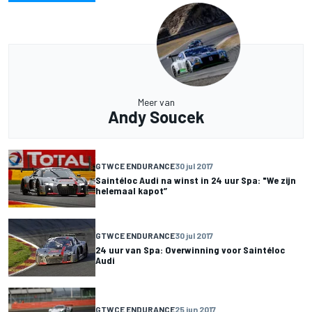
Meer van
Andy Soucek
GTWCE ENDURANCE
30 jul 2017
Saintéloc Audi na winst in 24 uur Spa: "We zijn
helemaal kapot”
GTWCE ENDURANCE
30 jul 2017
24 uur van Spa: Overwinning voor Saintéloc
Audi
GTWCE ENDURANCE
25 jun 2017