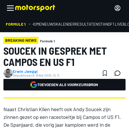
FORMULE 1
HOME
NIEUWS
KALENDER
RESULTATEN
STAND
F1 LIVEBL
BREAKING NEWS
Formule 1
SOUCEK IN GESPREK MET
CAMPOS EN US F1
Erwin Jaeggi
Gepubliceerd:
8 feb 2010, 12:11
TOEVOEGEN ALS VOORKEURSBRON
Naast Christian Klien heeft ook Andy Soucek zijn
zinnen gezet op een racestoeltje bij Campos of US F1.
De Spanjaard, die vorig jaar kampioen werd in de