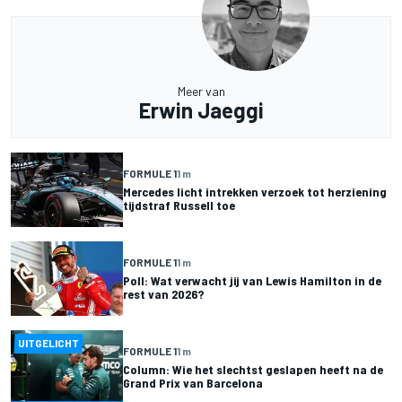
Meer van
Erwin Jaeggi
FORMULE 1
1 m
Mercedes licht intrekken verzoek tot herziening
tijdstraf Russell toe
FORMULE 1
1 m
Poll: Wat verwacht jij van Lewis Hamilton in de
rest van 2026?
UITGELICHT
FORMULE 1
1 m
Column: Wie het slechtst geslapen heeft na de
Grand Prix van Barcelona