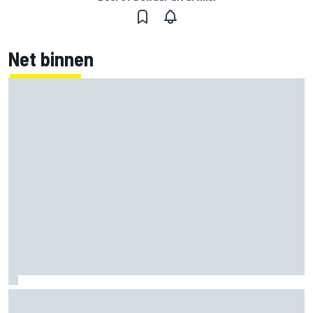
Net binnen
Clark, Senna, Antonelli – zo ontwikkelde het
leeftijdsrecord voor de grand chelem