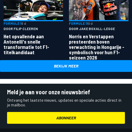
FORMULE 1
9 d
FORMULE 1
10 d
DOOR FILIP CLEEREN
DOOR JAKE BOXALL-LEGGE
Het opvallende aan
Norris en Verstappen
Antonelli's snelle
presteerden boven
transformatie tot F1-
verwachting in Hongarije -
titelkandidaat
symbolisch voor hun F1-
seizoen 2026
BEKIJK MEER
Meld je aan voor onze nieuwsbrief
Ontvang het laatste nieuws, updates en speciale acties direct in
je mailbox.
ABONNEER