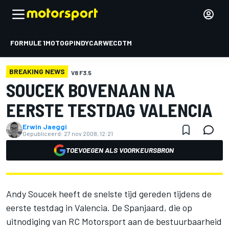
FORMULE 1
MOTOGP
INDYCAR
WEC
DTM
BREAKING NEWS
V8 F3.5
SOUCEK BOVENAAN NA
EERSTE TESTDAG VALENCIA
Erwin Jaeggi
Gepubliceerd:
27 nov 2008, 12:21
TOEVOEGEN ALS VOORKEURSBRON
Andy Soucek heeft de snelste tijd gereden tijdens de
eerste testdag in Valencia. De Spanjaard, die op
uitnodiging van RC Motorsport aan de bestuurbaarheid