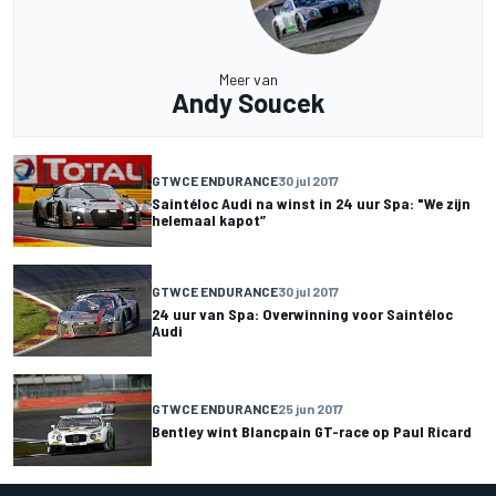
Meer van
Andy Soucek
GTWCE ENDURANCE
30 jul 2017
Saintéloc Audi na winst in 24 uur Spa: "We zijn
helemaal kapot”
GTWCE ENDURANCE
30 jul 2017
24 uur van Spa: Overwinning voor Saintéloc
Audi
GTWCE ENDURANCE
25 jun 2017
Bentley wint Blancpain GT-race op Paul Ricard