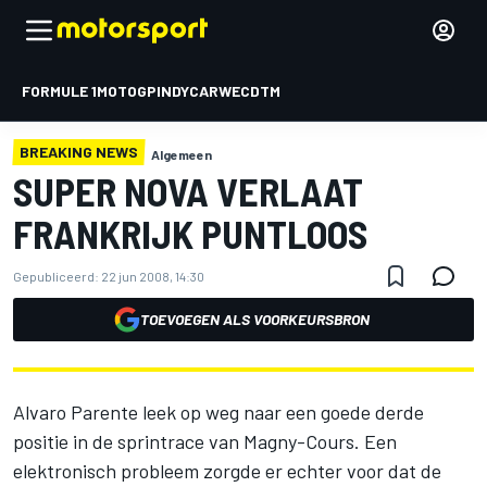
FORMULE 1
MOTOGP
INDYCAR
WEC
DTM
BREAKING NEWS
Algemeen
SUPER NOVA VERLAAT
FRANKRIJK PUNTLOOS
Gepubliceerd:
22 jun 2008, 14:30
TOEVOEGEN ALS VOORKEURSBRON
Alvaro Parente leek op weg naar een goede derde
positie in de sprintrace van Magny-Cours. Een
elektronisch probleem zorgde er echter voor dat de