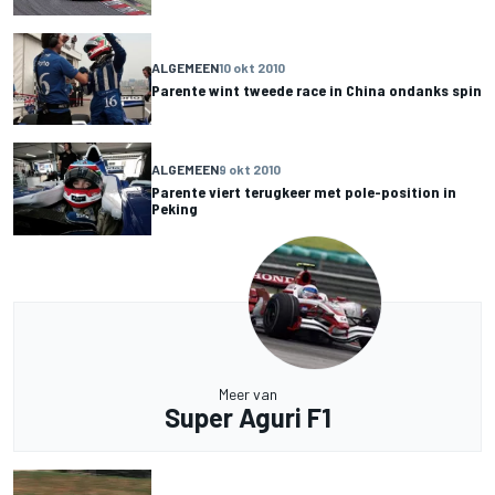
ALGEMEEN
10 okt 2010
Parente wint tweede race in China ondanks spin
ALGEMEEN
9 okt 2010
Parente viert terugkeer met pole-position in
Peking
Meer van
Super Aguri F1