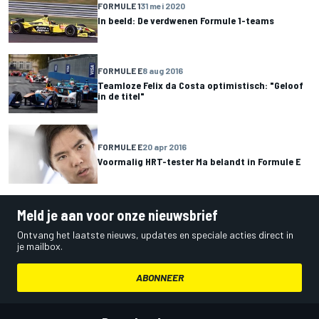
FORMULE 1
31 mei 2020
In beeld: De verdwenen Formule 1-teams
FORMULE E
8 aug 2016
Teamloze Felix da Costa optimistisch: "Geloof
in de titel"
FORMULE E
20 apr 2016
Voormalig HRT-tester Ma belandt in Formule E
Meld je aan voor onze nieuwsbrief
Ontvang het laatste nieuws, updates en speciale acties direct in
je mailbox.
ABONNEER