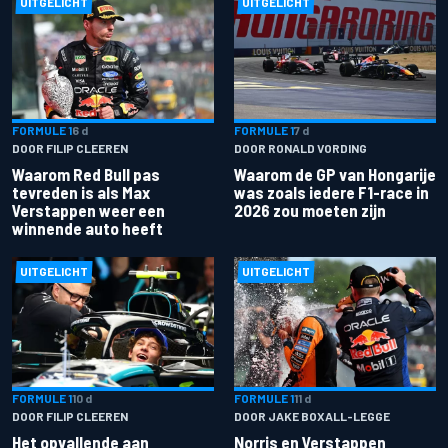
UITGELICHT
UITGELICHT
FORMULE 1
6 d
FORMULE 1
7 d
DOOR FILIP CLEEREN
DOOR RONALD VORDING
Waarom Red Bull pas
Waarom de GP van Hongarije
tevreden is als Max
was zoals iedere F1-race in
Verstappen weer een
2026 zou moeten zijn
winnende auto heeft
UITGELICHT
UITGELICHT
FORMULE 1
10 d
FORMULE 1
11 d
DOOR FILIP CLEEREN
DOOR JAKE BOXALL-LEGGE
Het opvallende aan
Norris en Verstappen