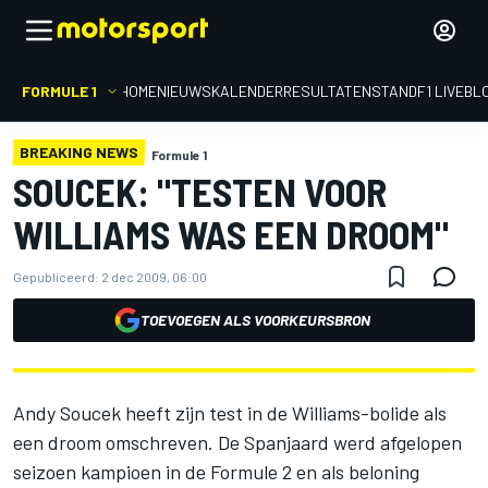
FORMULE 1
HOME
NIEUWS
KALENDER
RESULTATEN
STAND
F1 LIVEBL
BREAKING NEWS
Formule 1
SOUCEK: "TESTEN VOOR
WILLIAMS WAS EEN DROOM"
Gepubliceerd:
2 dec 2009, 06:00
TOEVOEGEN ALS VOORKEURSBRON
Andy Soucek heeft zijn test in de Williams-bolide als
een droom omschreven. De Spanjaard werd afgelopen
seizoen kampioen in de Formule 2 en als beloning