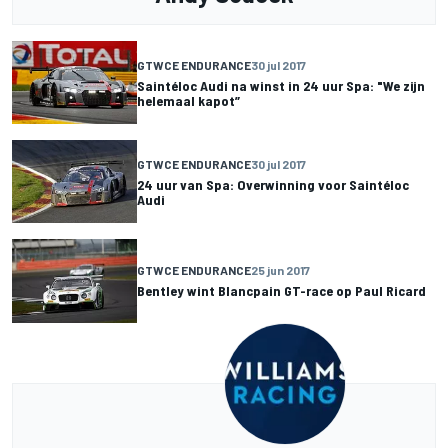
GTWCE ENDURANCE
30 jul 2017
Saintéloc Audi na winst in 24 uur Spa: "We zijn
helemaal kapot”
GTWCE ENDURANCE
30 jul 2017
24 uur van Spa: Overwinning voor Saintéloc
Audi
GTWCE ENDURANCE
25 jun 2017
Bentley wint Blancpain GT-race op Paul Ricard