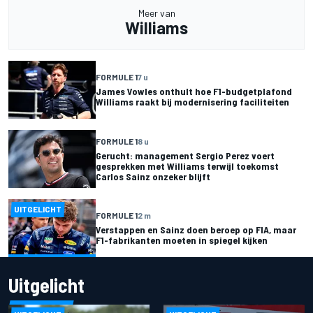
Meer van
Williams
FORMULE 1
7 u
James Vowles onthult hoe F1-budgetplafond
Williams raakt bij modernisering faciliteiten
FORMULE 1
8 u
Gerucht: management Sergio Perez voert
gesprekken met Williams terwijl toekomst
Carlos Sainz onzeker blijft
UITGELICHT
FORMULE 1
2 m
Verstappen en Sainz doen beroep op FIA, maar
F1-fabrikanten moeten in spiegel kijken
Uitgelicht