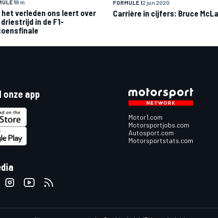
ULE 1
8 m
FORMULE 1
2 jun 2020
 het verleden ons leert over
Carrière in cijfers: Bruce McL
driestrijd in de F1-
zoensfinale
 onze app
Motor1.com
Motorsportjobs.com
Autosport.com
Motorsportstats.com
edia