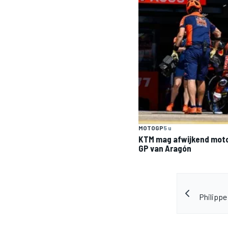
MOTOGP
5 u
KTM mag afwijkend moto
GP van Aragón
Philippe