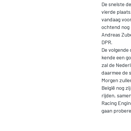
De snelste d
vierde plaat
vandaag voor
ochtend nog 
Andreas Zuber
DPR.
De volgende 
kende een go
MOTOGP
zal de Nederl
daarmee de s
Morgen zulle
België nog zi
rijden, same
Racing Engin
gaan probere