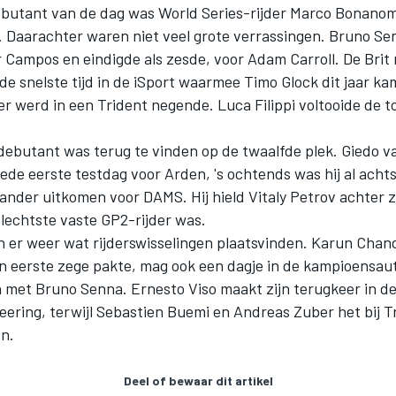
ebutant van de dag was World Series-rijder Marco Bonanom
s. Daarachter waren niet veel grote verrassingen. Bruno Se
 Campos en eindigde als zesde, voor Adam Carroll. De Brit 
de snelste tijd in de iSport waarmee Timo Glock dit jaar k
 werd in een Trident negende. Luca Filippi voltooide de t
debutant was terug te vinden op de twaalfde plek. Giedo v
ede eerste testdag voor Arden, 's ochtends was hij al acht
ander uitkomen voor DAMS. Hij hield Vitaly Petrov achter z
lechtste vaste GP2-rijder was.
n er weer wat rijderswisselingen plaatsvinden. Karun Chand
jn eerste zege pakte, mag ook een dagje in de kampioensau
n met Bruno Senna. Ernesto Viso maakt zijn terugkeer in de
eering, terwijl Sebastien Buemi en Andreas Zuber het bij T
n.
Deel of bewaar dit artikel