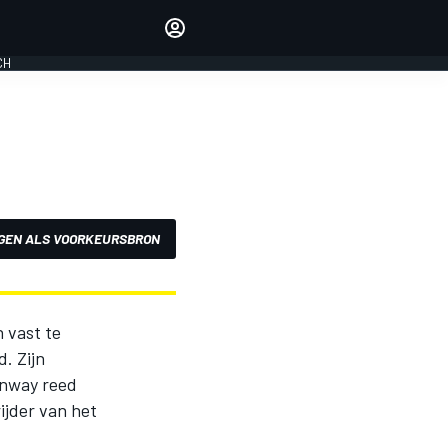
Laat je horen met de
reactiemodule
CH
LOGIN
EDITIE
NEDERLAND
GEN ALS VOORKEURSBRON
 vast te
. Zijn
onway reed
ijder van het