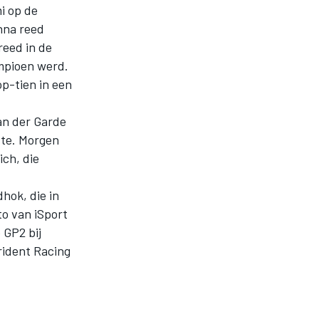
i op de
nna reed
reed in de
ampioen werd.
op-tien in een
an der Garde
ste. Morgen
ich, die
hok, die in
to van iSport
 GP2 bij
rident Racing