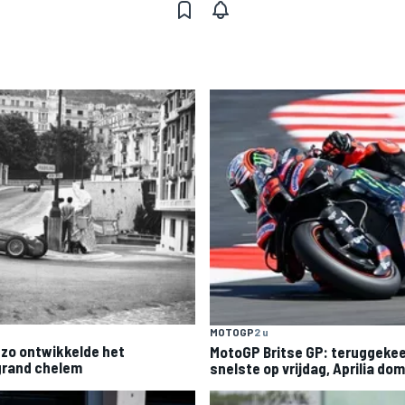
MOTOGP
2 u
– zo ontwikkelde het
MotoGP Britse GP: teruggeke
 grand chelem
snelste op vrijdag, Aprilia do