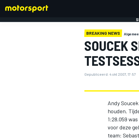
S
BREAKING NEWS
Algemee
SOUCEK S
TESTSESS
Gepubliceerd:
4 okt 2007, 17:57
FORMULE 1
Andy Soucek 
houden. Tijde
1:28.059 was
voor deze gel
team: Sebast