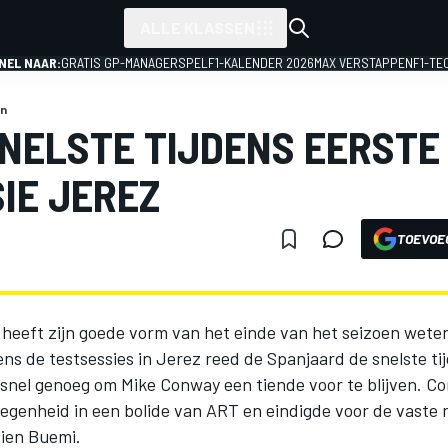
ALLE KLASSEN
NEL NAAR:
GRATIS GP-MANAGERSPEL
F1-KALENDER 2026
MAX VERSTAPPEN
F1-TE
n
NELSTE TIJDENS EERSTE
IE JEREZ
TOEVOE
heeft zijn goede vorm van het einde van het seizoen weten
ns de testsessies in Jerez reed de Spanjaard de snelste tijd
 snel genoeg om Mike Conway een tiende voor te blijven. C
egenheid in een bolide van ART en eindigde voor de vaste r
ien Buemi.