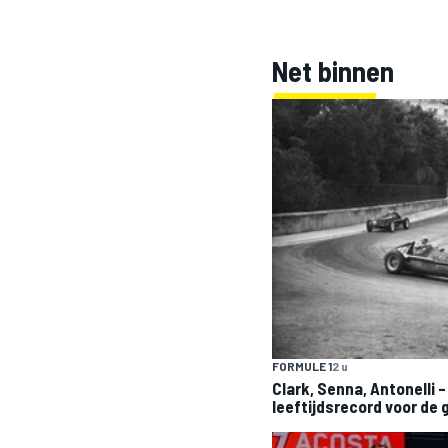
Net binnen
INDYCAR
FORMULE 1
2 u
WEC
DTM
Clark, Senna, Antonelli 
leeftijdsrecord voor de