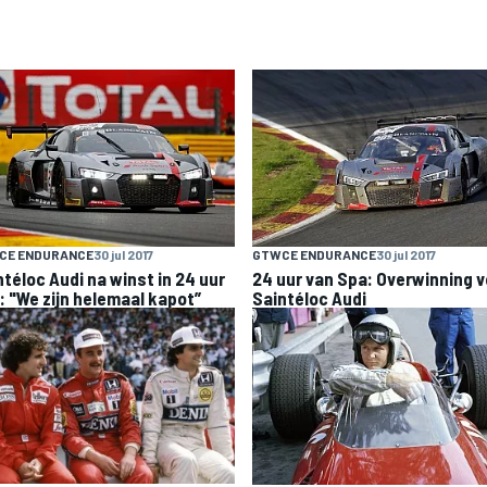
CE ENDURANCE
30 jul 2017
GTWCE ENDURANCE
30 jul 2017
ntéloc Audi na winst in 24 uur
24 uur van Spa: Overwinning v
: "We zijn helemaal kapot”
Saintéloc Audi