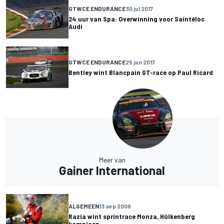
GTWCE ENDURANCE
30 jul 2017
24 uur van Spa: Overwinning voor Saintéloc
Audi
GTWCE ENDURANCE
25 jun 2017
Bentley wint Blancpain GT-race op Paul Ricard
Meer van
Gainer International
ALGEMEEN
13 sep 2009
Razia wint sprintrace Monza, Hülkenberg
kampioen