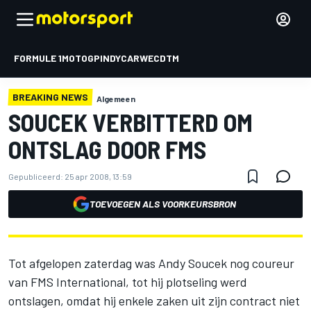
FORMULE 1
MOTOGP
INDYCAR
WEC
DTM
BREAKING NEWS
Algemeen
SOUCEK VERBITTERD OM
ONTSLAG DOOR FMS
Gepubliceerd:
25 apr 2008, 13:59
TOEVOEGEN ALS VOORKEURSBRON
Tot afgelopen zaterdag was Andy Soucek nog coureur
van FMS International, tot hij plotseling werd
ontslagen, omdat hij enkele zaken uit zijn contract niet