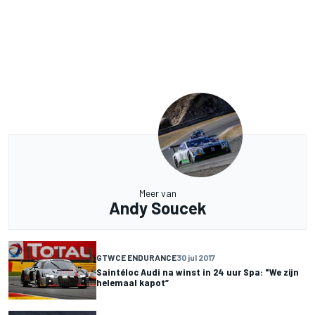
Meer van
Andy Soucek
GTWCE ENDURANCE
30 jul 2017
Saintéloc Audi na winst in 24 uur Spa: "We zijn
helemaal kapot”