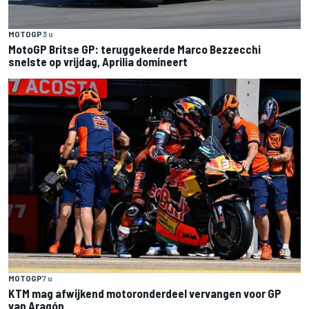
MOTOGP
3 u
MotoGP Britse GP: teruggekeerde Marco Bezzecchi
snelste op vrijdag, Aprilia domineert
MOTOGP
7 u
KTM mag afwijkend motoronderdeel vervangen voor GP
van Aragón