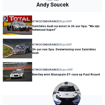
Andy Soucek
GTWCE ENDURANCE
30 jul 2017
Saintéloc Audi na winst in 24 uur Spa: "We zijn
helemaal kapot”
GTWCE ENDURANCE
30 jul 2017
24 uur van Spa: Overwinning voor Saintéloc
Audi
GTWCE ENDURANCE
25 jun 2017
Bentley wint Blancpain GT-race op Paul Ricard