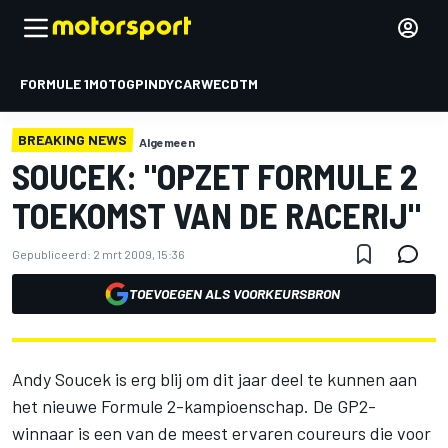
FORMULE 1
MOTOGP
INDYCAR
WEC
DTM
BREAKING NEWS
Algemeen
SOUCEK: "OPZET FORMULE 2
TOEKOMST VAN DE RACERIJ"
Gepubliceerd:
2 mrt 2009, 15:36
TOEVOEGEN ALS VOORKEURSBRON
Andy Soucek is erg blij om dit jaar deel te kunnen aan
het nieuwe Formule 2-kampioenschap. De GP2-
winnaar is een van de meest ervaren coureurs die voor