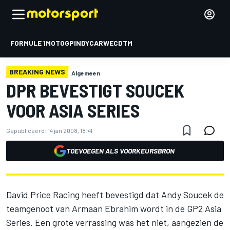
FORMULE 1
MOTOGP
INDYCAR
WEC
DTM
BREAKING NEWS
Algemeen
DPR BEVESTIGT SOUCEK
VOOR ASIA SERIES
Gepubliceerd:
14 jan 2008, 18:41
TOEVOEGEN ALS VOORKEURSBRON
David Price Racing heeft bevestigd dat Andy Soucek de
teamgenoot van Armaan Ebrahim wordt in de GP2 Asia
Series. Een grote verrassing was het niet, aangezien de