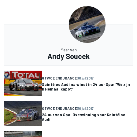
Meer van
Andy Soucek
GTWCE ENDURANCE
30 jul 2017
Saintéloc Audi na winst in 24 uur Spa: "We zijn
helemaal kapot”
GTWCE ENDURANCE
30 jul 2017
24 uur van Spa: Overwinning voor Saintéloc
Audi