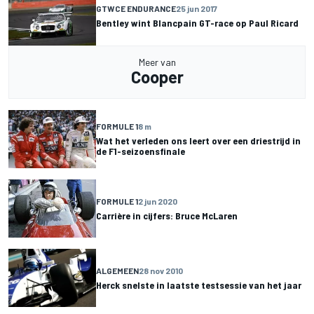
GTWCE ENDURANCE
25 jun 2017
Bentley wint Blancpain GT-race op Paul Ricard
Meer van
Cooper
FORMULE 1
8 m
Wat het verleden ons leert over een driestrijd in
de F1-seizoensfinale
FORMULE 1
2 jun 2020
Carrière in cijfers: Bruce McLaren
ALGEMEEN
28 nov 2010
Herck snelste in laatste testsessie van het jaar