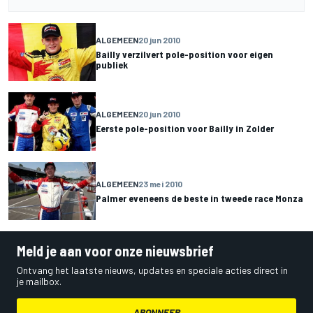
ALGEMEEN
20 jun 2010
Bailly verzilvert pole-position voor eigen
publiek
ALGEMEEN
20 jun 2010
Eerste pole-position voor Bailly in Zolder
ALGEMEEN
23 mei 2010
Palmer eveneens de beste in tweede race Monza
Meld je aan voor onze nieuwsbrief
Ontvang het laatste nieuws, updates en speciale acties direct in
je mailbox.
ABONNEER