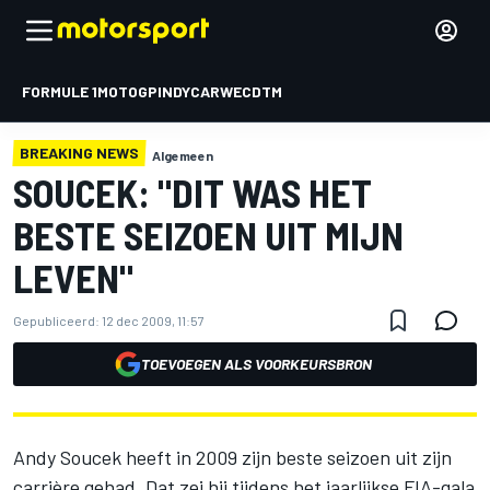
FORMULE 1
MOTOGP
INDYCAR
WEC
DTM
BREAKING NEWS
Algemeen
SOUCEK: "DIT WAS HET
BESTE SEIZOEN UIT MIJN
LEVEN"
Gepubliceerd:
12 dec 2009, 11:57
TOEVOEGEN ALS VOORKEURSBRON
Andy Soucek heeft in 2009 zijn beste seizoen uit zijn
carrière gehad. Dat zei hij tijdens het jaarlijkse FIA-gala