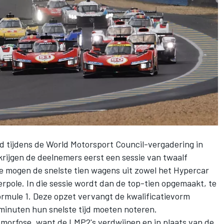
d tijdens de World Motorsport Council-vergadering in
ijgen de deelnemers eerst een sessie van twaalf
ie mogen de snelste tien wagens uit zowel het Hypercar
rpole. In die sessie wordt dan de top-tien opgemaakt, te
ormule 1. Deze opzet vervangt de kwalificatievorm
en minuten hun snelste tijd moeten noteren.
morfose, want de LMP2's verdwijnen en in plaats van de