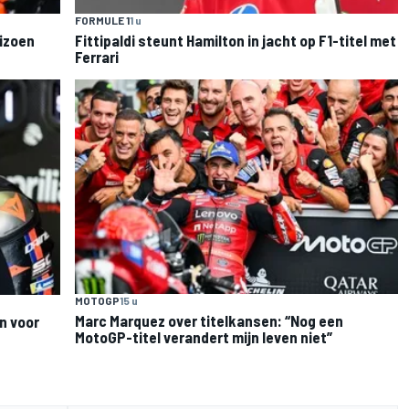
FORMULE 1
1 u
eizoen
Fittipaldi steunt Hamilton in jacht op F1-titel met
Ferrari
MOTOGP
15 u
Marc Marquez over titelkansen: “Nog een
n voor
MotoGP-titel verandert mijn leven niet”