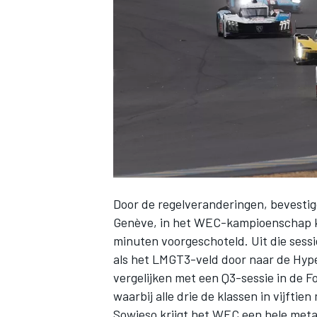
INDYCAR
Door de regelveranderingen, bevestig
Genève, in het WEC-kampioenschap kr
minuten voorgeschoteld. Uit die sess
als het LMGT3-veld door naar de Hype
WEC
DTM
vergelijken met een Q3-sessie in de F
waarbij alle drie de klassen in vijfti
Sowieso krijgt het WEC een hele meta