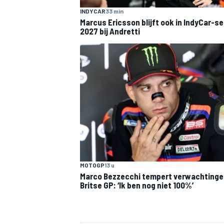
INDYCAR
33 min
Marcus Ericsson blijft ook in IndyCar-s
2027 bij Andretti
MOTOGP
13 u
Marco Bezzecchi tempert verwachtinge
Britse GP: ‘Ik ben nog niet 100%’