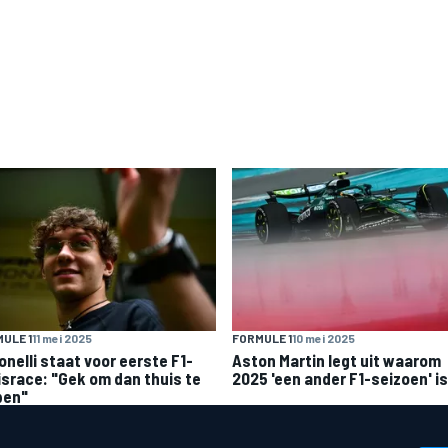
ULE 1
11 mei 2025
FORMULE 1
10 mei 2025
onelli staat voor eerste F1-
Aston Martin legt uit waarom
israce: "Gek om dan thuis te
2025 'een ander F1-seizoen' is
pen"