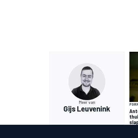
Meer van
FORM
Gijs Leuvenink
Ant
thu
sla