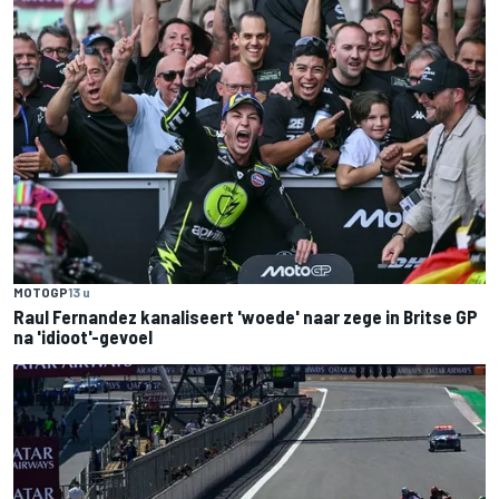
MOTOGP
13 u
Raul Fernandez kanaliseert 'woede' naar zege in Britse GP
na 'idioot'-gevoel