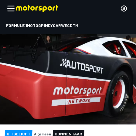
FORMULE 1
MOTOGP
INDYCAR
WEC
DTM
UITGELICHT
COMMENTAAR
Algemeen