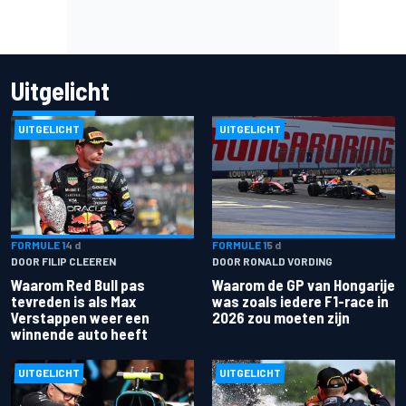
Uitgelicht
UITGELICHT
UITGELICHT
FORMULE 1
4 d
FORMULE 1
5 d
DOOR FILIP CLEEREN
DOOR RONALD VORDING
Waarom Red Bull pas
Waarom de GP van Hongarije
tevreden is als Max
was zoals iedere F1-race in
Verstappen weer een
2026 zou moeten zijn
winnende auto heeft
UITGELICHT
UITGELICHT