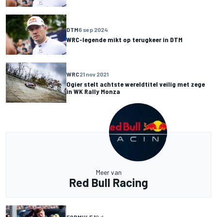
DTM
6 sep 2024
WRC-legende mikt op terugkeer in DTM
WRC
21 nov 2021
Ogier stelt achtste wereldtitel veilig met zege
in WK Rally Monza
Meer van
Red Bull Racing
FORMULE 1
2 d