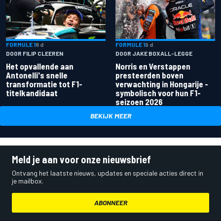
FORMULE 1
8 d
FORMULE 1
9 d
DOOR FILIP CLEEREN
DOOR JAKE BOXALL-LEGGE
Het opvallende aan
Norris en Verstappen
Antonelli's snelle
presteerden boven
transformatie tot F1-
verwachting in Hongarije -
titelkandidaat
symbolisch voor hun F1-
seizoen 2026
BEKIJK MEER
Meld je aan voor onze nieuwsbrief
Ontvang het laatste nieuws, updates en speciale acties direct in
je mailbox.
ABONNEER