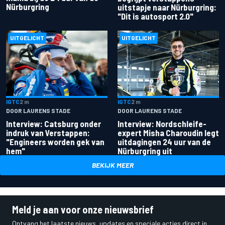
Nürburgring
uitstapje naar Nürburgring:
"Dit is autosport 2.0"
UITGELICHT
UITGELICHT
IGTC
2 m
IGTC
2 m
DOOR LAURENS STADE
DOOR LAURENS STADE
Interview: Catsburg onder
Interview: Nordschleife-
indruk van Verstappen:
expert Misha Charoudin legt
"Engineers worden gek van
uitdagingen 24 uur van de
hem"
Nürburgring uit
BEKIJK MEER
Meld je aan voor onze nieuwsbrief
Ontvang het laatste nieuws, updates en speciale acties direct in