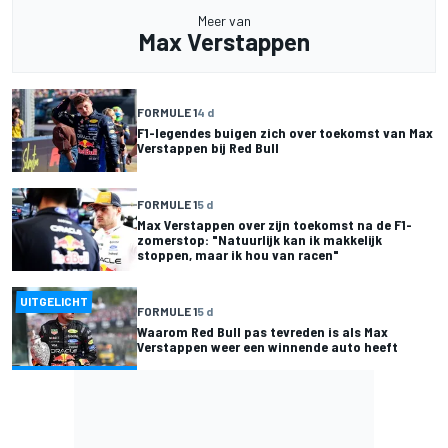
Meer van
Max Verstappen
FORMULE 1
4 d
F1-legendes buigen zich over toekomst van Max
Verstappen bij Red Bull
FORMULE 1
5 d
Max Verstappen over zijn toekomst na de F1-
zomerstop: "Natuurlijk kan ik makkelijk
stoppen, maar ik hou van racen"
UITGELICHT
FORMULE 1
5 d
Waarom Red Bull pas tevreden is als Max
Verstappen weer een winnende auto heeft