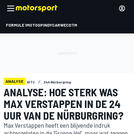
FORMULE 1
MOTOGP
INDYCAR
WEC
DTM
ANALYSE
IGTC
24h Nürburgring
ANALYSE: HOE STERK WAS
MAX VERSTAPPEN IN DE 24
UUR VAN DE NÜRBURGRING?
Max Verstappen heeft een blijvende indruk
achtergelaten in de 'Groene Hel', maar wat zeggen