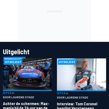
Uitgelicht
UITGELICHT
UITGELICHT
IGTC
2 m
IGTC
2 m
DOOR LAURENS STADE
DOOR LAURENS STADE
Achter de schermen: Max-
Interview: Tom Coronel
mania bij de 24 uur van de
begrijpt Verstappens