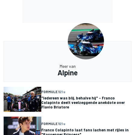
Meer van
Alpine
FORMULE 1
21 u
"Iedereen was blij, behalve hij" – Franco
Colapinto deelt veelzeggende anekdote over
Flavio Briatore
FORMULE 1
21 u
Franco Colapinto laat fans lachen met rijles in
"Passenger Princess"