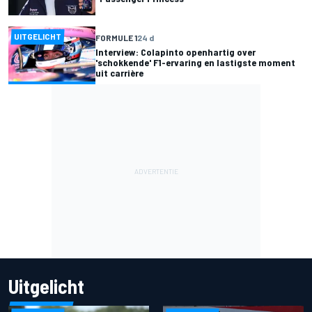
UITGELICHT
FORMULE 1
24 d
Interview: Colapinto openhartig over
'schokkende' F1-ervaring en lastigste moment
uit carrière
Uitgelicht