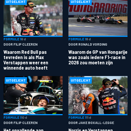
UITGELICHT
UITGELICHT
FORMULE 1
6 d
FORMULE 1
8 d
DOOR FILIP CLEEREN
DOOR RONALD VORDING
Waarom Red Bull pas
Waarom de GP van Hongarije
tevreden is als Max
was zoals iedere F1-race in
Verstappen weer een
2026 zou moeten zijn
winnende auto heeft
UITGELICHT
UITGELICHT
FORMULE 1
10 d
FORMULE 1
11 d
DOOR FILIP CLEEREN
DOOR JAKE BOXALL-LEGGE
Het opvallende aan
Norris en Verstappen