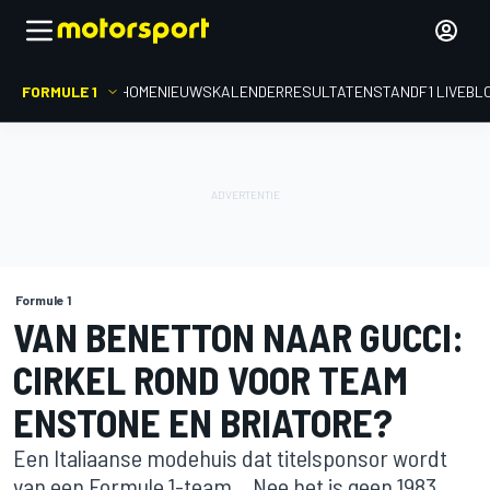
FORMULE 1
HOME
NIEUWS
KALENDER
RESULTATEN
STAND
F1 LIVEBL
Formule 1
VAN BENETTON NAAR GUCCI:
CIRKEL ROND VOOR TEAM
ENSTONE EN BRIATORE?
Een Italiaanse modehuis dat titelsponsor wordt
van een Formule 1-team... Nee het is geen 1983,