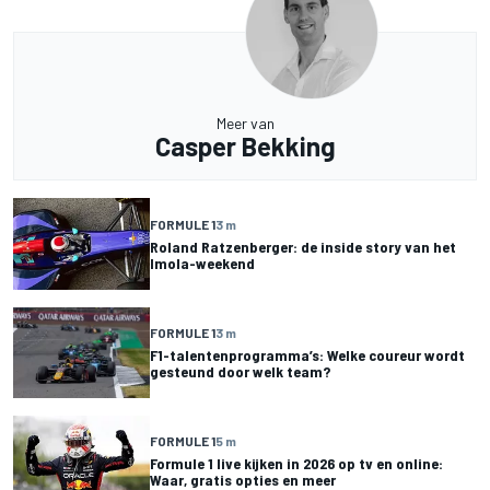
Meer van
Casper Bekking
FORMULE 1
3 m
Roland Ratzenberger: de inside story van het
Imola-weekend
FORMULE 1
3 m
F1-talentenprogramma’s: Welke coureur wordt
gesteund door welk team?
FORMULE 1
5 m
Formule 1 live kijken in 2026 op tv en online:
Waar, gratis opties en meer