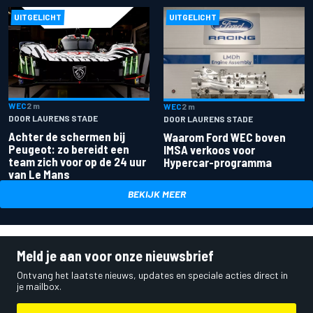
UITGELICHT
UITGELICHT
WEC
2 m
WEC
2 m
DOOR LAURENS STADE
DOOR LAURENS STADE
Achter de schermen bij
Waarom Ford WEC boven
Peugeot: zo bereidt een
IMSA verkoos voor
team zich voor op de 24 uur
Hypercar-programma
van Le Mans
BEKIJK MEER
Meld je aan voor onze nieuwsbrief
Ontvang het laatste nieuws, updates en speciale acties direct in
je mailbox.