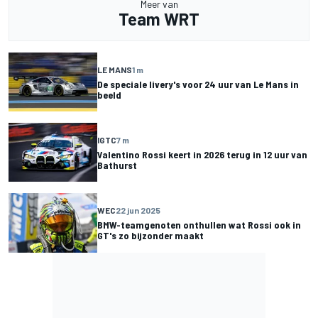
Meer van
Team WRT
LE MANS
1 m
De speciale livery's voor 24 uur van Le Mans in
beeld
IGTC
7 m
Valentino Rossi keert in 2026 terug in 12 uur van
Bathurst
WEC
22 jun 2025
BMW-teamgenoten onthullen wat Rossi ook in
GT's zo bijzonder maakt