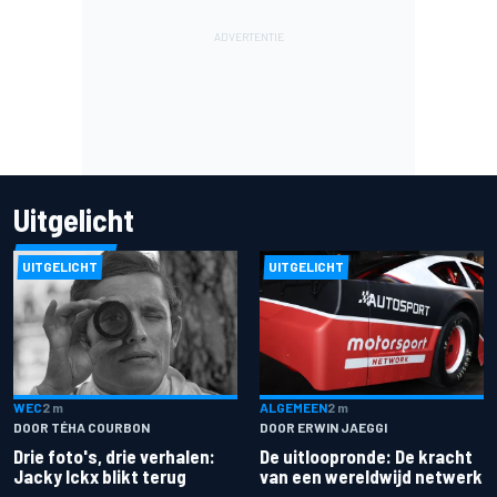
Uitgelicht
UITGELICHT
UITGELICHT
ALGEMEEN
2 m
WEC
2 m
DOOR ERWIN JAEGGI
DOOR TÉHA COURBON
De uitloopronde: De kracht
Drie foto's, drie verhalen:
van een wereldwijd netwerk
Jacky Ickx blikt terug