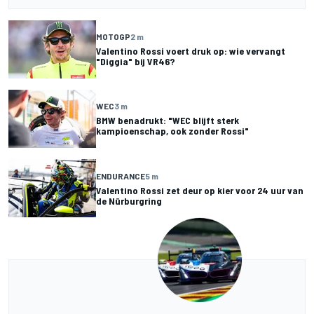
MOTOGP
2 m
Valentino Rossi voert druk op: wie vervangt
"Diggia" bij VR46?
WEC
3 m
BMW benadrukt: "WEC blijft sterk
kampioenschap, ook zonder Rossi"
ENDURANCE
5 m
Valentino Rossi zet deur op kier voor 24 uur van
de Nürburgring