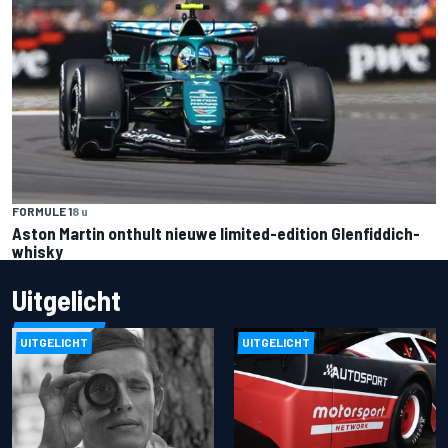
FORMULE 1
8 u
Aston Martin onthult nieuwe limited-edition Glenfiddich-
whisky
Uitgelicht
UITGELICHT
UITGELICHT