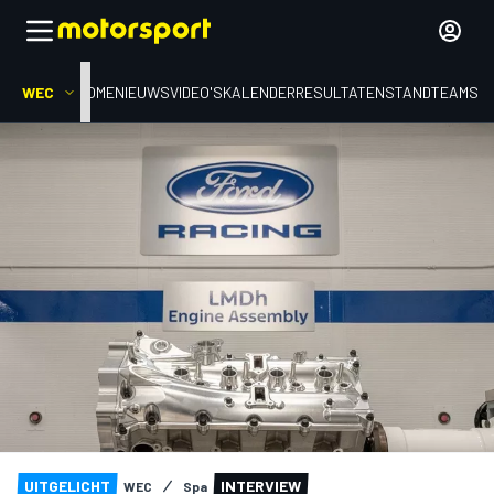
WEC
HOME
NIEUWS
VIDEO'S
KALENDER
RESULTATEN
STAND
TEAMS
UITGELICHT
INTERVIEW
WEC
Spa