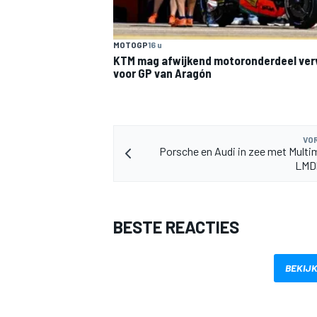
MOTOGP
16 u
KTM mag afwijkend motoronderdeel ve
voor GP van Aragón
MEER RACEKLASSEN
VOR
Porsche en Audi in zee met Multi
LMD
BESTE REACTIES
BEKIJK