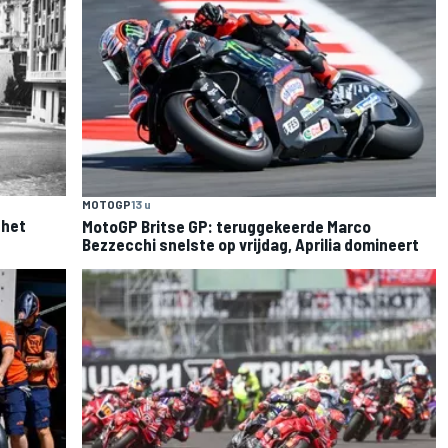
MOTOGP
13 u
 het
MotoGP Britse GP: teruggekeerde Marco
Bezzecchi snelste op vrijdag, Aprilia domineert