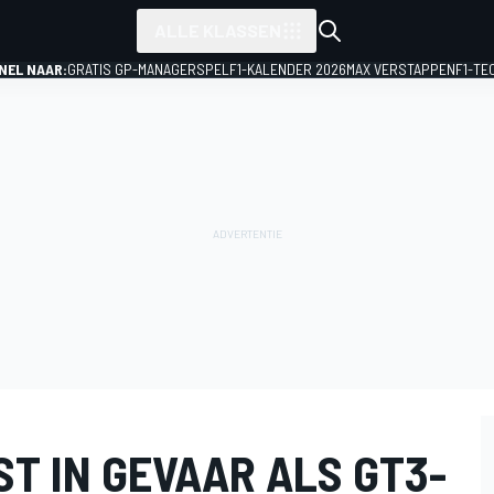
ALLE KLASSEN
NEL NAAR:
GRATIS GP-MANAGERSPEL
F1-KALENDER 2026
MAX VERSTAPPEN
F1-TE
T IN GEVAAR ALS GT3-