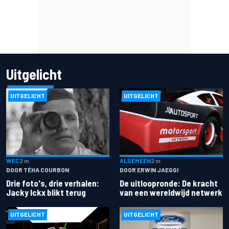
Uitgelicht
UITGELICHT
UITGELICHT
ALGEMEEN
2 m
WEC
2 m
DOOR ERWIN JAEGGI
DOOR TÉHA COURBON
De uitloopronde: De kracht
Drie foto's, drie verhalen:
van een wereldwijd netwerk
Jacky Ickx blikt terug
UITGELICHT
UITGELICHT