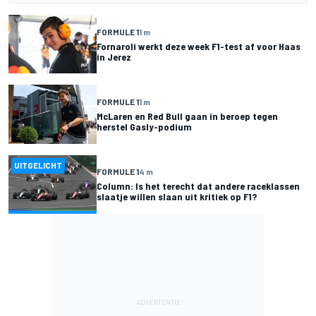
FORMULE 1
1 m
Fornaroli werkt deze week F1-test af voor Haas
in Jerez
FORMULE 1
1 m
McLaren en Red Bull gaan in beroep tegen
herstel Gasly-podium
UITGELICHT
FORMULE 1
4 m
Column: Is het terecht dat andere raceklassen
slaatje willen slaan uit kritiek op F1?