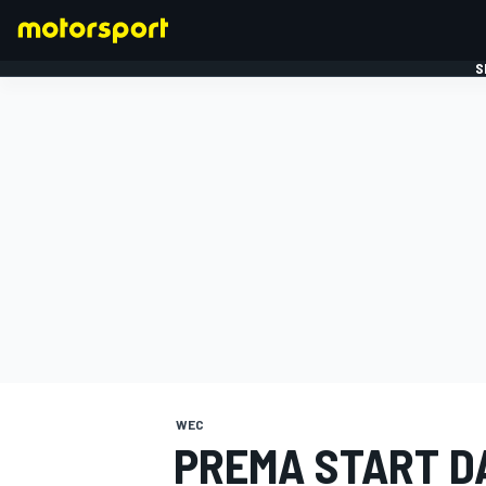
S
FORMULE 1
WEC
PREMA START D