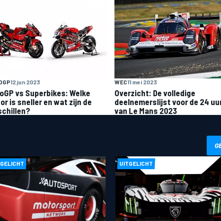
OGP
12 jun 2023
WEC
11 mei 2023
oGP vs Superbikes: Welke
Overzicht: De volledige
r is sneller en wat zijn de
deelnemerslijst voor de 24 uu
schillen?
van Le Mans 2023
G
TGELICHT
UITGELICHT