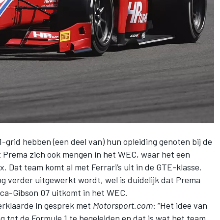
-grid hebben (een deel van) hun opleiding genoten bij de
at Prema zich ook mengen in het WEC,
waar het een
nx
. Dat team komt al met Ferrari’s uit in de GTE-klasse.
 verder uitgewerkt wordt, wel is duidelijk dat Prema
eca-Gibson 07 uitkomt in het WEC.
erklaarde in gesprek met
Motorsport.com
: “Het idee van
 tot de Formule 1 te begeleiden en dat is wat het team