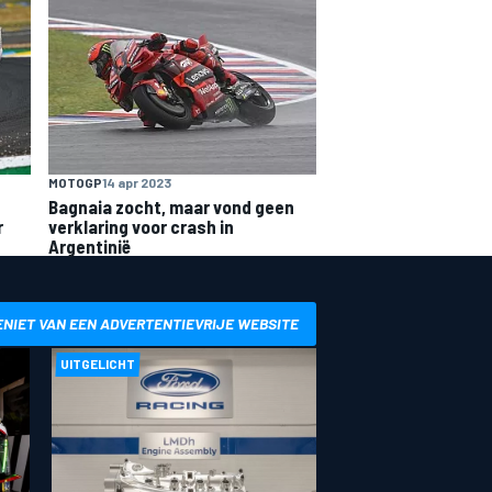
MOTOGP
14 apr 2023
Bagnaia zocht, maar vond geen
r
verklaring voor crash in
Argentinië
ENIET VAN EEN ADVERTENTIEVRIJE WEBSITE
UITGELICHT