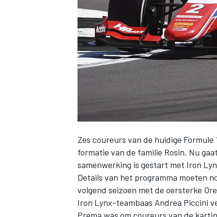
INDYCAR
Zes coureurs van de huidige Formule 1
formatie van de familie Rosin. Nu ga
samenwerking is gestart met Iron Ly
Details van het programma moeten nog
WEC
DTM
volgend seizoen met de oersterke Or
Iron Lynx-teambaas Andrea Piccini v
Prema was om coureurs van de karting