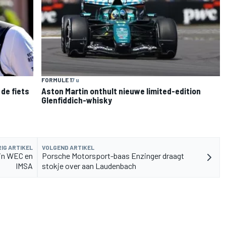
FORMULE 1
7 u
de fiets
Aston Martin onthult nieuwe limited-edition
Glenfiddich-whisky
IG ARTIKEL
VOLGEND ARTIKEL
in WEC en
Porsche Motorsport-baas Enzinger draagt
IMSA
stokje over aan Laudenbach