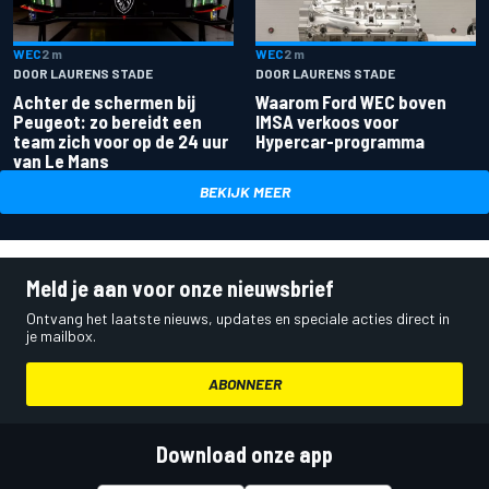
WEC
2 m
WEC
2 m
DOOR LAURENS STADE
DOOR LAURENS STADE
Achter de schermen bij
Waarom Ford WEC boven
Peugeot: zo bereidt een
IMSA verkoos voor
team zich voor op de 24 uur
Hypercar-programma
van Le Mans
BEKIJK MEER
Meld je aan voor onze nieuwsbrief
Ontvang het laatste nieuws, updates en speciale acties direct in
je mailbox.
ABONNEER
Download onze app