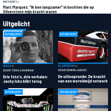
MOTOGP
3 u
Marc Marquez: “Ik ben langzamer” in bochten die op
Silverstone mijn kracht waren
Uitgelicht
UITGELICHT
UITGELICHT
ALGEMEEN
2 m
WEC
2 m
DOOR ERWIN JAEGGI
DOOR TÉHA COURBON
De uitloopronde: De kracht
Drie foto's, drie verhalen:
van een wereldwijd netwerk
Jacky Ickx blikt terug
UITGELICHT
UITGELICHT