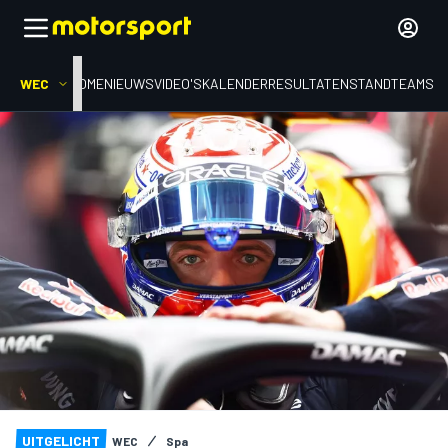
WEC
HOME
NIEUWS
VIDEO'S
KALENDER
RESULTATEN
STAND
TEAMS
UITGELICHT
WEC
Spa