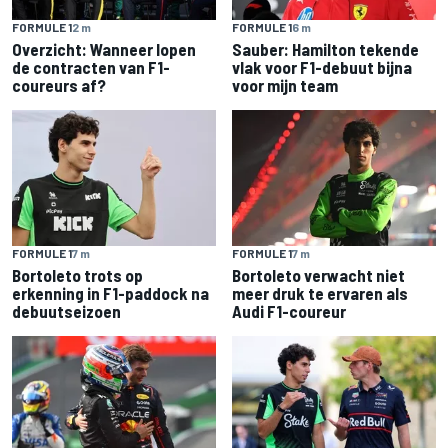
FORMULE 1
2 m
FORMULE 1
6 m
Overzicht: Wanneer lopen
Sauber: Hamilton tekende
de contracten van F1-
vlak voor F1-debuut bijna
coureurs af?
voor mijn team
FORMULE 1
7 m
FORMULE 1
7 m
Bortoleto trots op
Bortoleto verwacht niet
erkenning in F1-paddock na
meer druk te ervaren als
debuutseizoen
Audi F1-coureur