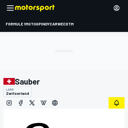
FORMULE 1
MOTOGP
INDYCAR
WEC
DTM
Sauber
LAND
Zwitserland