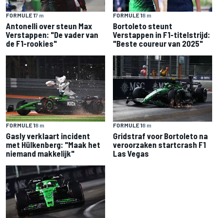
FORMULE 1
7 m
FORMULE 1
8 m
Antonelli over steun Max
Bortoleto steunt
Verstappen: "De vader van
Verstappen in F1-titelstrijd:
de F1-rookies"
"Beste coureur van 2025"
FORMULE 1
8 m
FORMULE 1
8 m
Gasly verklaart incident
Gridstraf voor Bortoleto na
met Hülkenberg: "Maak het
veroorzaken startcrash F1
niemand makkelijk"
Las Vegas