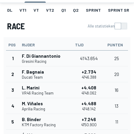
DL
VT1
VT
VT2
Q1
Q2
SPRINT
SPRINT SR
RACE
Alle statistieken
POS
RIJDER
TIJD
PUNTEN
F. Di Giannantonio
1
41'43.654
25
Gresini Racing
F. Bagnaia
+2.734
2
20
Ducati Team
41'46.388
L. Marini
+4.408
3
16
VR46 Racing Team
41'48.062
M. Viñales
+4.488
4
13
Aprilia Racing
41'48.142
B. Binder
+7.246
5
11
KTM Factory Racing
41'50.900