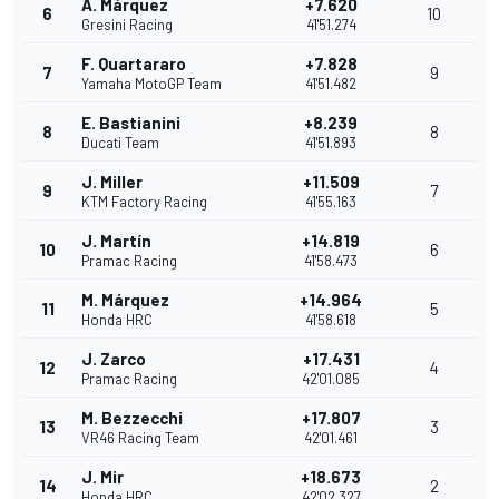
Á. Márquez
+7.620
6
10
Gresini Racing
41'51.274
F. Quartararo
+7.828
7
9
Yamaha MotoGP Team
41'51.482
E. Bastianini
+8.239
8
8
Ducati Team
41'51.893
J. Miller
+11.509
9
7
KTM Factory Racing
41'55.163
J. Martín
+14.819
10
6
Pramac Racing
41'58.473
M. Márquez
+14.964
11
5
Honda HRC
41'58.618
J. Zarco
+17.431
12
4
Pramac Racing
42'01.085
M. Bezzecchi
+17.807
13
3
VR46 Racing Team
42'01.461
J. Mir
+18.673
14
2
Honda HRC
42'02.327