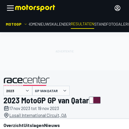
RESULTATEN
MOTOGP
HOME
NIEUWS
KALENDER
STAND
FOTOGALER
GP VAN QATAR
gepresenteerd door
2023 MotoGP GP van Qatar
17 nov 2023 tot 19 nov 2023
Losail International Circuit, QA
Overzicht
Uitslagen
Nieuws