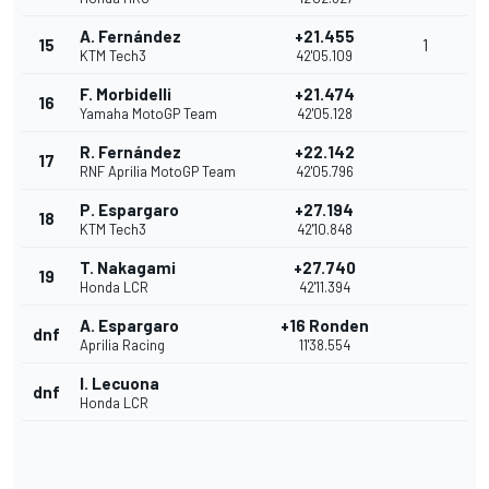
A. Fernández
+21.455
15
1
KTM Tech3
42'05.109
F. Morbidelli
+21.474
16
Yamaha MotoGP Team
42'05.128
R. Fernández
+22.142
17
RNF Aprilia MotoGP Team
42'05.796
P. Espargaro
+27.194
18
KTM Tech3
42'10.848
T. Nakagami
+27.740
19
Honda LCR
42'11.394
A. Espargaro
+16 Ronden
dnf
Aprilia Racing
11'38.554
I. Lecuona
dnf
Honda LCR