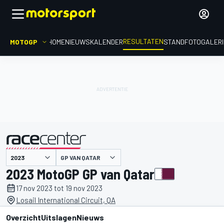
RESULTATEN
MOTOGP
HOME
NIEUWS
KALENDER
STAND
FOTOGALER
GP VAN QATAR
gepresenteerd door
2023 MotoGP GP van Qatar
17 nov 2023 tot 19 nov 2023
Losail International Circuit, QA
Overzicht
Uitslagen
Nieuws