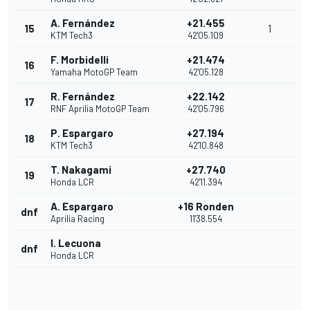
A. Fernández
+21.455
15
1
KTM Tech3
42'05.109
F. Morbidelli
+21.474
16
Yamaha MotoGP Team
42'05.128
R. Fernández
+22.142
17
RNF Aprilia MotoGP Team
42'05.796
P. Espargaro
+27.194
18
KTM Tech3
42'10.848
T. Nakagami
+27.740
19
Honda LCR
42'11.394
A. Espargaro
+16 Ronden
dnf
Aprilia Racing
11'38.554
I. Lecuona
dnf
Honda LCR