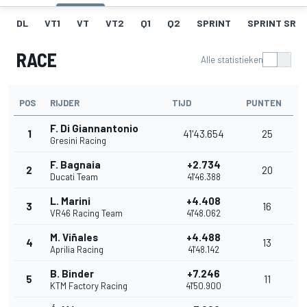
DL
VT1
VT
VT2
Q1
Q2
SPRINT
SPRINT SR
RACE
Alle statistieken
POS
RIJDER
TIJD
PUNTEN
F. Di Giannantonio
1
41'43.654
25
Gresini Racing
F. Bagnaia
+2.734
2
20
Ducati Team
41'46.388
L. Marini
+4.408
3
16
VR46 Racing Team
41'48.062
M. Viñales
+4.488
4
13
Aprilia Racing
41'48.142
B. Binder
+7.246
5
11
KTM Factory Racing
41'50.900