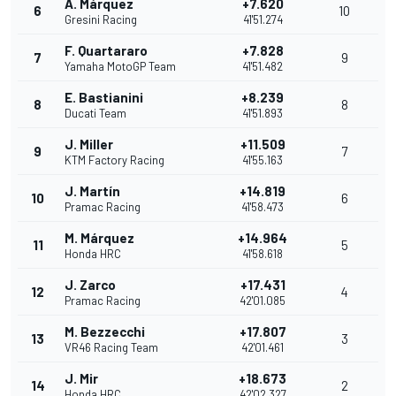
Á. Márquez
+7.620
6
10
Gresini Racing
41'51.274
F. Quartararo
+7.828
7
9
Yamaha MotoGP Team
41'51.482
E. Bastianini
+8.239
8
8
Ducati Team
41'51.893
J. Miller
+11.509
9
7
KTM Factory Racing
41'55.163
J. Martín
+14.819
10
6
Pramac Racing
41'58.473
M. Márquez
+14.964
11
5
Honda HRC
41'58.618
J. Zarco
+17.431
12
4
Pramac Racing
42'01.085
M. Bezzecchi
+17.807
13
3
VR46 Racing Team
42'01.461
J. Mir
+18.673
14
2
Honda HRC
42'02.327